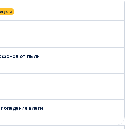
вгуста
рофонов от пыли
 попадания влаги