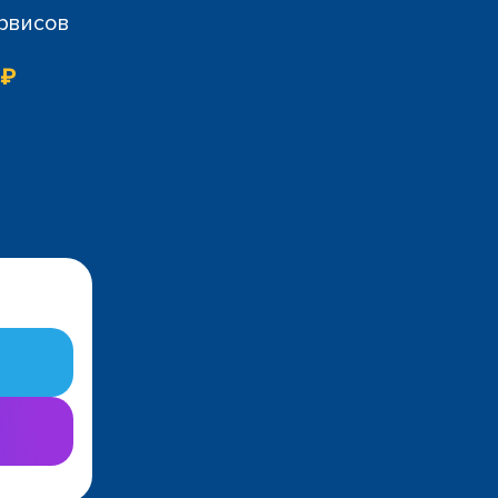
ервисов
 ₽