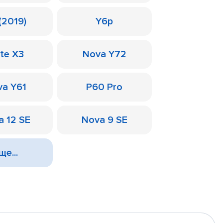
(2019)
Y6p
te X3
Nova Y72
a Y61
P60 Pro
a 12 SE
Nova 9 SE
ще...