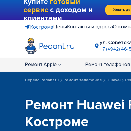
Купите
готовый
сервис
с доходом и
Узнать де
клиентами
Цены
Контакты и адреса
О комп
Кострома
ул. Советска
+7 (4942) 46-5
Ремонт
Apple
Ремонт
телефонов
Сервис Pedant.ru
Ремонт телефонов
Huawei
Ре
Ремонт Huawei 
Костроме