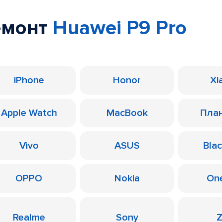
емонт
Huawei P9 Pro
iPhone
Honor
Xi
Apple Watch
MacBook
Пла
Vivo
ASUS
Bla
OPPO
Nokia
On
Realme
Sony