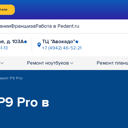
тали
ании
Франшиза
Работа в Pedant.ru
я, д. 103А
ТЦ "Авокадо"
1-13
+7 (4942) 46-52-21
Ремонт
ноутбуков
Ремонт
план
монт P9 Pro
P9 Pro в