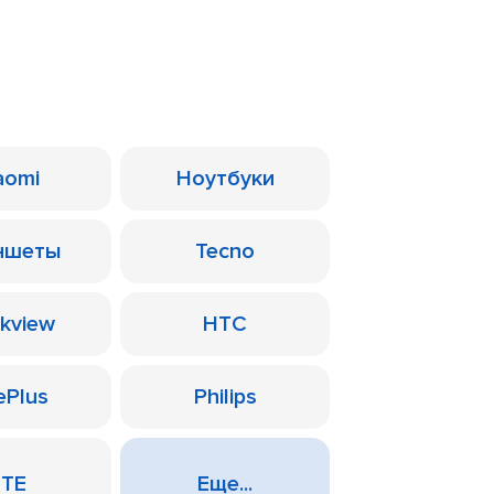
aomi
Ноутбуки
ншеты
Tecno
ckview
HTC
ePlus
Philips
ZTE
Еще...