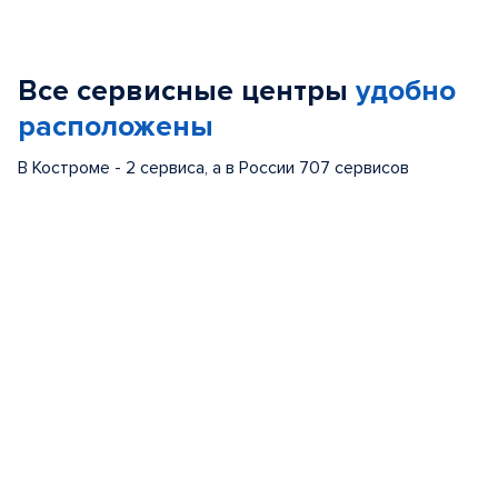
Item
1
of
Все сервисные центры
удобно
5
расположены
В Костроме - 2 сервиса, а в России 707 сервисов