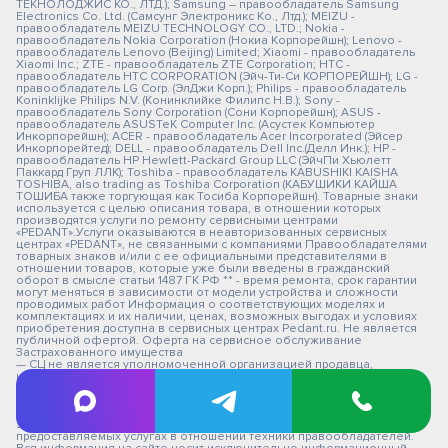
ТЕКНОЛОДЖИС КО., ЛТД.); Samsung – правообладатель Samsung
Electronics Co. Ltd. (Самсунг Электроникс Ко., Лтд.); MEIZU -
правообладатель MEIZU TECHNOLOGY CO., LTD.; Nokia -
правообладатель Nokia Corporation (Нокиа Корпорейшн); Lenovo -
правообладатель Lenovo (Beijing) Limited; Xiaomi - правообладатель
Xiaomi Inc.; ZTE - правообладатель ZTE Corporation; HTC -
правообладатель HTC CORPORATION (Эйч-Ти-Си КОРПОРЕЙШН); LG -
правообладатель LG Corp. (ЭлДжи Корп.); Philips - правообладатель
Koninklijke Philips N.V. (Конинклийке Филипс Н.В.); Sony -
правообладатель Sony Corporation (Сони Корпорейшн); ASUS -
правообладатель ASUSTeK Computer Inc. (Асустек Компьютер
Инкорпорейшн); ACER - правообладатель Acer Incorporated (Эйсер
Инкорпорейтед); DELL - правообладатель Dell Inc.(Делл Инк.); HP -
правообладатель HP Hewlett-Packard Group LLC (ЭйчПи Хьюлетт
Паккард Груп ЛЛК); Toshiba - правообладатель KABUSHIKI KAISHA
TOSHIBA, also trading as Toshiba Corporation (КАБУШИКИ КАЙША
ТОШИБА также торгующая как Тосиба Корпорейшн). Товарные знаки
используется с целью описания товара, в отношении которых
производятся услуги по ремонту сервисными центрами
«PEDANT».Услуги оказываются в неавторизованных сервисных
центрах «PEDANT», не связанными с компаниями Правообладателями
товарных знаков и/или с ее официальными представителями в
отношении товаров, которые уже были введены в гражданский
оборот в смысле статьи 1487 ГК РФ ** - время ремонта, срок гарантии
могут меняться в зависимости от модели устройства и сложности
проводимых работ Информация о соответствующих моделях и
комплектациях и их наличии, ценах, возможных выгодах и условиях
приобретения доступна в сервисных центрах Pedant.ru. Не является
публичной офертой. Оферта на сервисное обслуживание
Застрахованного имущества
— СЦ не является уполномоченной организацией продавца,
импортера, изготовителя.
— СЦ "Педант" не является авторизованным сервис центром.
— Обозначение используется не с целью индивидуализации
соответствующих услуг по ремонту и введения посетителей в
заблуждение, а с целью информирования потребителей о
предоставляемых услугах в отношении техники правообладателей.