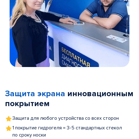
Item
1
of
Защита экрана
инновационным
5
покрытием
Защита для любого устройства со всех сторон
1 покрытие гидрогеля = 3-5 стандартных стекол
по сроку носки