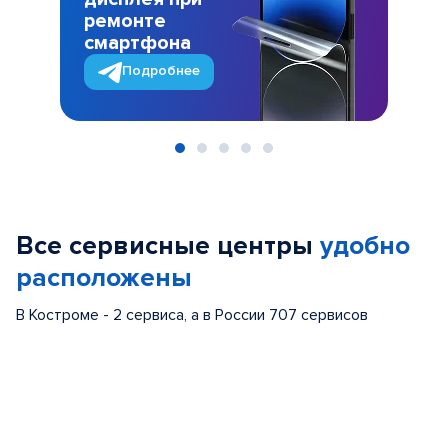
ремонте
смартфона
Подробнее
Item
1
of
Все сервисные центры
удобно
5
расположены
В Костроме - 2 сервиса, а в России 707 сервисов