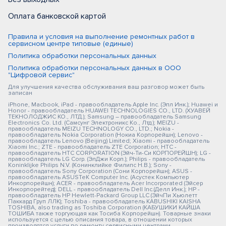
Оплата банковской картой
Правила и условия на выполнение ремонтных работ в
сервисном центре типовые (единые)
Политика обработки персональных данных
Политика обработки персональных данных в ООО
"Цифровой сервис"
Для улучшения качества обслуживания ваш разговор может быть
записан
iPhone, Macbook, iPad - правообладатель Apple Inc. (Эпл Инк.); Huawei и
Honor - правообладатель HUAWEI TECHNOLOGIES CO., LTD. (ХУАВЕЙ
ТЕКНОЛОДЖИС КО., ЛТД.); Samsung – правообладатель Samsung
Electronics Co. Ltd. (Самсунг Электроникс Ко., Лтд.); MEIZU -
правообладатель MEIZU TECHNOLOGY CO., LTD.; Nokia -
правообладатель Nokia Corporation (Нокиа Корпорейшн); Lenovo -
правообладатель Lenovo (Beijing) Limited; Xiaomi - правообладатель
Xiaomi Inc.; ZTE - правообладатель ZTE Corporation; HTC -
правообладатель HTC CORPORATION (Эйч-Ти-Си КОРПОРЕЙШН); LG -
правообладатель LG Corp. (ЭлДжи Корп.); Philips - правообладатель
Koninklijke Philips N.V. (Конинклийке Филипс Н.В.); Sony -
правообладатель Sony Corporation (Сони Корпорейшн); ASUS -
правообладатель ASUSTeK Computer Inc. (Асустек Компьютер
Инкорпорейшн); ACER - правообладатель Acer Incorporated (Эйсер
Инкорпорейтед); DELL - правообладатель Dell Inc.(Делл Инк.); HP -
правообладатель HP Hewlett-Packard Group LLC (ЭйчПи Хьюлетт
Паккард Груп ЛЛК); Toshiba - правообладатель KABUSHIKI KAISHA
TOSHIBA, also trading as Toshiba Corporation (КАБУШИКИ КАЙША
ТОШИБА также торгующая как Тосиба Корпорейшн). Товарные знаки
используется с целью описания товара, в отношении которых
производятся услуги по ремонту сервисными центрами