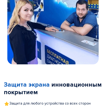
Item
1
of
Защита экрана
инновационным
5
покрытием
Защита для любого устройства со всех сторон