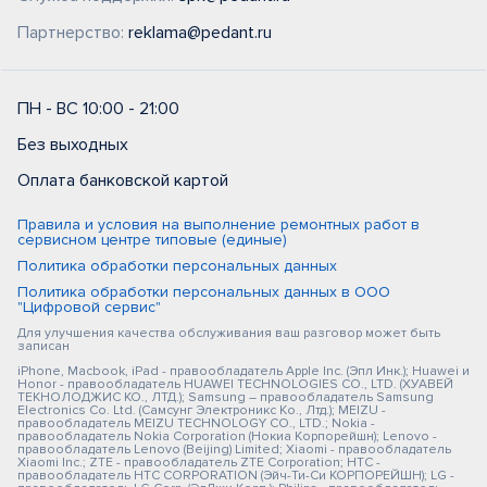
Партнерство:
reklama@pedant.ru
ПН - ВС 10:00 - 21:00
Без выходных
Оплата банковской картой
Правила и условия на выполнение ремонтных работ в
сервисном центре типовые (единые)
Политика обработки персональных данных
Политика обработки персональных данных в ООО
"Цифровой сервис"
Для улучшения качества обслуживания ваш разговор может быть
записан
iPhone, Macbook, iPad - правообладатель Apple Inc. (Эпл Инк.); Huawei и
Honor - правообладатель HUAWEI TECHNOLOGIES CO., LTD. (ХУАВЕЙ
ТЕКНОЛОДЖИС КО., ЛТД.); Samsung – правообладатель Samsung
Electronics Co. Ltd. (Самсунг Электроникс Ко., Лтд.); MEIZU -
правообладатель MEIZU TECHNOLOGY CO., LTD.; Nokia -
правообладатель Nokia Corporation (Нокиа Корпорейшн); Lenovo -
правообладатель Lenovo (Beijing) Limited; Xiaomi - правообладатель
Xiaomi Inc.; ZTE - правообладатель ZTE Corporation; HTC -
правообладатель HTC CORPORATION (Эйч-Ти-Си КОРПОРЕЙШН); LG -