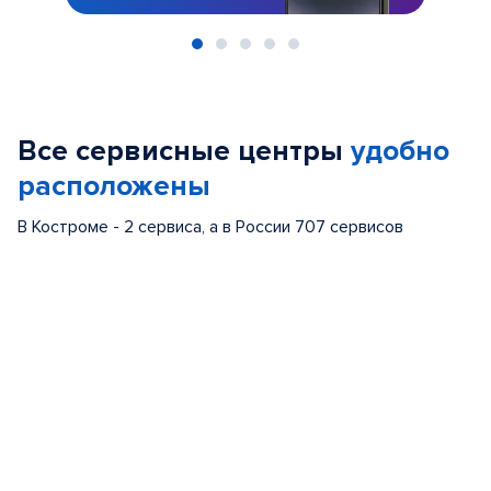
Item
1
of
Все сервисные центры
удобно
5
расположены
В Костроме - 2 сервиса, а в России 707 сервисов