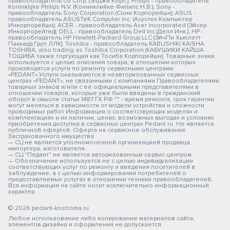
правообладатель LG Corp. (ЭлДжи Корп.); Philips - правообладатель
Koninklijke Philips N.V. (Конинклийке Филипс Н.В.); Sony -
правообладатель Sony Corporation (Сони Корпорейшн); ASUS -
правообладатель ASUSTeK Computer Inc. (Асустек Компьютер
Инкорпорейшн); ACER - правообладатель Acer Incorporated (Эйсер
Инкорпорейтед); DELL - правообладатель Dell Inc.(Делл Инк.); HP -
правообладатель HP Hewlett-Packard Group LLC (ЭйчПи Хьюлетт
Паккард Груп ЛЛК); Toshiba - правообладатель KABUSHIKI KAISHA
TOSHIBA, also trading as Toshiba Corporation (КАБУШИКИ КАЙША
ТОШИБА также торгующая как Тосиба Корпорейшн). Товарные знаки
используется с целью описания товара, в отношении которых
производятся услуги по ремонту сервисными центрами
«PEDANT».Услуги оказываются в неавторизованных сервисных
центрах «PEDANT», не связанными с компаниями Правообладателями
товарных знаков и/или с ее официальными представителями в
отношении товаров, которые уже были введены в гражданский
оборот в смысле статьи 1487 ГК РФ ** - время ремонта, срок гарантии
могут меняться в зависимости от модели устройства и сложности
проводимых работ Информация о соответствующих моделях и
комплектациях и их наличии, ценах, возможных выгодах и условиях
приобретения доступна в сервисных центрах Pedant.ru. Не является
публичной офертой. Оферта на сервисное обслуживание
Застрахованного имущества
— СЦ не является уполномоченной организацией продавца,
импортера, изготовителя.
— СЦ "Педант" не является авторизованным сервис центром.
— Обозначение используется не с целью индивидуализации
соответствующих услуг по ремонту и введения посетителей в
заблуждение, а с целью информирования потребителей о
предоставляемых услугах в отношении техники правообладателей.
Вся информация на сайте носит исключительно информационный
характер.
© 2026 pedant-kostroma.ru
Любое использование либо копирование материалов сайта,
элементов дизайна и оформления не допускается.