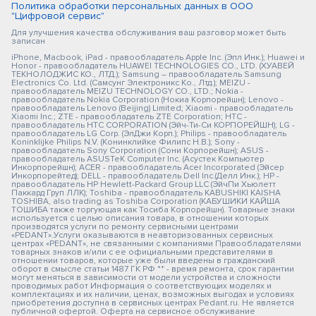
Политика обработки персональных данных в ООО
"Цифровой сервис"
Для улучшения качества обслуживания ваш разговор может быть
записан
iPhone, Macbook, iPad - правообладатель Apple Inc. (Эпл Инк.); Huawei и
Honor - правообладатель HUAWEI TECHNOLOGIES CO., LTD. (ХУАВЕЙ
ТЕКНОЛОДЖИС КО., ЛТД.); Samsung – правообладатель Samsung
Electronics Co. Ltd. (Самсунг Электроникс Ко., Лтд.); MEIZU -
правообладатель MEIZU TECHNOLOGY CO., LTD.; Nokia -
правообладатель Nokia Corporation (Нокиа Корпорейшн); Lenovo -
правообладатель Lenovo (Beijing) Limited; Xiaomi - правообладатель
Xiaomi Inc.; ZTE - правообладатель ZTE Corporation; HTC -
правообладатель HTC CORPORATION (Эйч-Ти-Си КОРПОРЕЙШН); LG -
правообладатель LG Corp. (ЭлДжи Корп.); Philips - правообладатель
Koninklijke Philips N.V. (Конинклийке Филипс Н.В.); Sony -
правообладатель Sony Corporation (Сони Корпорейшн); ASUS -
правообладатель ASUSTeK Computer Inc. (Асустек Компьютер
Инкорпорейшн); ACER - правообладатель Acer Incorporated (Эйсер
Инкорпорейтед); DELL - правообладатель Dell Inc.(Делл Инк.); HP -
правообладатель HP Hewlett-Packard Group LLC (ЭйчПи Хьюлетт
Паккард Груп ЛЛК); Toshiba - правообладатель KABUSHIKI KAISHA
TOSHIBA, also trading as Toshiba Corporation (КАБУШИКИ КАЙША
ТОШИБА также торгующая как Тосиба Корпорейшн). Товарные знаки
используется с целью описания товара, в отношении которых
производятся услуги по ремонту сервисными центрами
«PEDANT».Услуги оказываются в неавторизованных сервисных
центрах «PEDANT», не связанными с компаниями Правообладателями
товарных знаков и/или с ее официальными представителями в
отношении товаров, которые уже были введены в гражданский
оборот в смысле статьи 1487 ГК РФ ** - время ремонта, срок гарантии
могут меняться в зависимости от модели устройства и сложности
проводимых работ Информация о соответствующих моделях и
комплектациях и их наличии, ценах, возможных выгодах и условиях
приобретения доступна в сервисных центрах Pedant.ru. Не является
публичной офертой. Оферта на сервисное обслуживание