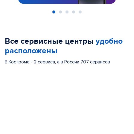
Item
1
of
Все сервисные центры
удобно
5
расположены
В Костроме - 2 сервиса, а в России 707 сервисов