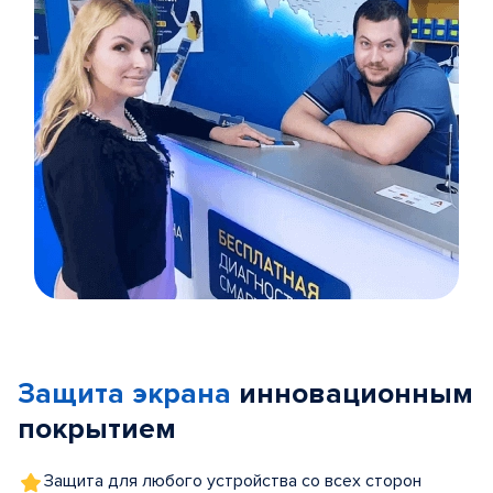
Item
1
of
Защита экрана
инновационным
5
покрытием
Защита для любого устройства со всех сторон