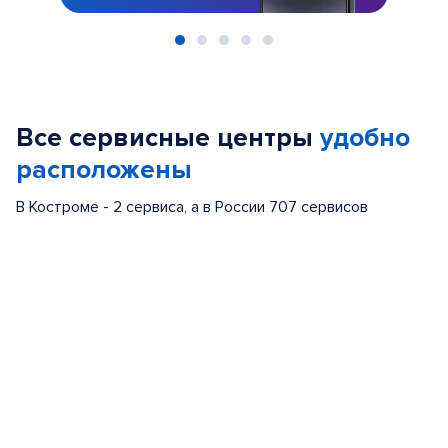
Item
1
of
Все сервисные центры
удобно
5
расположены
В Костроме - 2 сервиса, а в России 707 сервисов