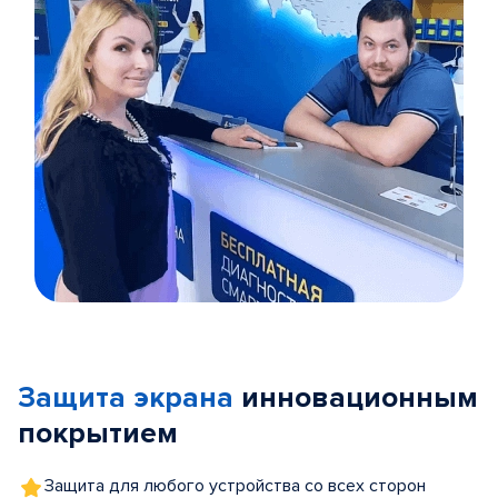
Item
1
of
Защита экрана
инновационным
5
покрытием
Защита для любого устройства со всех сторон