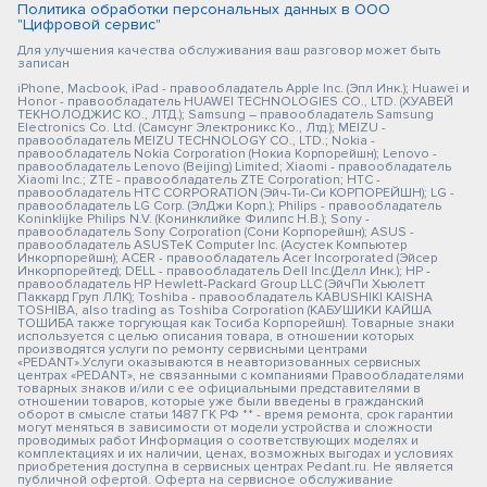
Политика обработки персональных данных в ООО
"Цифровой сервис"
Для улучшения качества обслуживания ваш разговор может быть
записан
iPhone, Macbook, iPad - правообладатель Apple Inc. (Эпл Инк.); Huawei и
Honor - правообладатель HUAWEI TECHNOLOGIES CO., LTD. (ХУАВЕЙ
ТЕКНОЛОДЖИС КО., ЛТД.); Samsung – правообладатель Samsung
Electronics Co. Ltd. (Самсунг Электроникс Ко., Лтд.); MEIZU -
правообладатель MEIZU TECHNOLOGY CO., LTD.; Nokia -
правообладатель Nokia Corporation (Нокиа Корпорейшн); Lenovo -
правообладатель Lenovo (Beijing) Limited; Xiaomi - правообладатель
Xiaomi Inc.; ZTE - правообладатель ZTE Corporation; HTC -
правообладатель HTC CORPORATION (Эйч-Ти-Си КОРПОРЕЙШН); LG -
правообладатель LG Corp. (ЭлДжи Корп.); Philips - правообладатель
Koninklijke Philips N.V. (Конинклийке Филипс Н.В.); Sony -
правообладатель Sony Corporation (Сони Корпорейшн); ASUS -
правообладатель ASUSTeK Computer Inc. (Асустек Компьютер
Инкорпорейшн); ACER - правообладатель Acer Incorporated (Эйсер
Инкорпорейтед); DELL - правообладатель Dell Inc.(Делл Инк.); HP -
правообладатель HP Hewlett-Packard Group LLC (ЭйчПи Хьюлетт
Паккард Груп ЛЛК); Toshiba - правообладатель KABUSHIKI KAISHA
TOSHIBA, also trading as Toshiba Corporation (КАБУШИКИ КАЙША
ТОШИБА также торгующая как Тосиба Корпорейшн). Товарные знаки
используется с целью описания товара, в отношении которых
производятся услуги по ремонту сервисными центрами
«PEDANT».Услуги оказываются в неавторизованных сервисных
центрах «PEDANT», не связанными с компаниями Правообладателями
товарных знаков и/или с ее официальными представителями в
отношении товаров, которые уже были введены в гражданский
оборот в смысле статьи 1487 ГК РФ ** - время ремонта, срок гарантии
могут меняться в зависимости от модели устройства и сложности
проводимых работ Информация о соответствующих моделях и
комплектациях и их наличии, ценах, возможных выгодах и условиях
приобретения доступна в сервисных центрах Pedant.ru. Не является
публичной офертой. Оферта на сервисное обслуживание