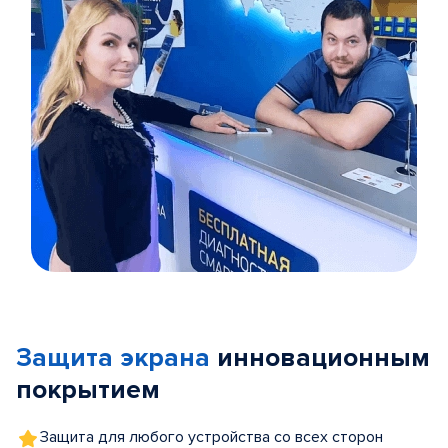
Item
1
of
Защита экрана
инновационным
5
покрытием
Защита для любого устройства со всех сторон