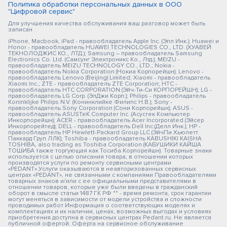
Политика обработки персональных данных в ООО
"Цифровой сервис"
Для улучшения качества обслуживания ваш разговор может быть
записан
iPhone, Macbook, iPad - правообладатель Apple Inc. (Эпл Инк.); Huawei и
Honor - правообладатель HUAWEI TECHNOLOGIES CO., LTD. (ХУАВЕЙ
ТЕКНОЛОДЖИС КО., ЛТД.); Samsung – правообладатель Samsung
Electronics Co. Ltd. (Самсунг Электроникс Ко., Лтд.); MEIZU -
правообладатель MEIZU TECHNOLOGY CO., LTD.; Nokia -
правообладатель Nokia Corporation (Нокиа Корпорейшн); Lenovo -
правообладатель Lenovo (Beijing) Limited; Xiaomi - правообладатель
Xiaomi Inc.; ZTE - правообладатель ZTE Corporation; HTC -
правообладатель HTC CORPORATION (Эйч-Ти-Си КОРПОРЕЙШН); LG -
правообладатель LG Corp. (ЭлДжи Корп.); Philips - правообладатель
Koninklijke Philips N.V. (Конинклийке Филипс Н.В.); Sony -
правообладатель Sony Corporation (Сони Корпорейшн); ASUS -
правообладатель ASUSTeK Computer Inc. (Асустек Компьютер
Инкорпорейшн); ACER - правообладатель Acer Incorporated (Эйсер
Инкорпорейтед); DELL - правообладатель Dell Inc.(Делл Инк.); HP -
правообладатель HP Hewlett-Packard Group LLC (ЭйчПи Хьюлетт
Паккард Груп ЛЛК); Toshiba - правообладатель KABUSHIKI KAISHA
TOSHIBA, also trading as Toshiba Corporation (КАБУШИКИ КАЙША
ТОШИБА также торгующая как Тосиба Корпорейшн). Товарные знаки
используется с целью описания товара, в отношении которых
производятся услуги по ремонту сервисными центрами
«PEDANT».Услуги оказываются в неавторизованных сервисных
центрах «PEDANT», не связанными с компаниями Правообладателями
товарных знаков и/или с ее официальными представителями в
отношении товаров, которые уже были введены в гражданский
оборот в смысле статьи 1487 ГК РФ ** - время ремонта, срок гарантии
могут меняться в зависимости от модели устройства и сложности
проводимых работ Информация о соответствующих моделях и
комплектациях и их наличии, ценах, возможных выгодах и условиях
приобретения доступна в сервисных центрах Pedant.ru. Не является
публичной офертой. Оферта на сервисное обслуживание