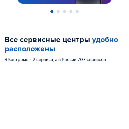
Item
1
of
Все сервисные центры
удобно
5
расположены
В Костроме - 2 сервиса, а в России 707 сервисов