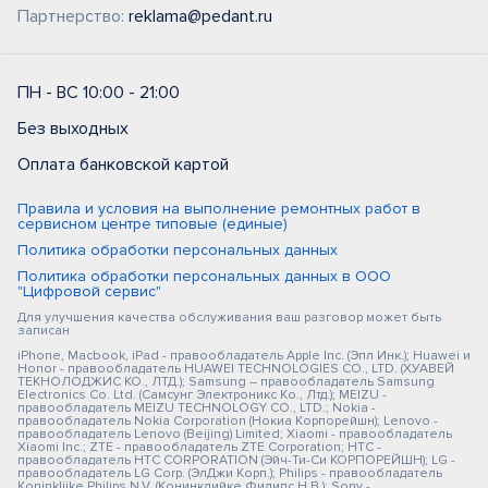
Партнерство:
reklama@pedant.ru
ПН - ВС 10:00 - 21:00
Без выходных
Оплата банковской картой
Правила и условия на выполнение ремонтных работ в
сервисном центре типовые (единые)
Политика обработки персональных данных
Политика обработки персональных данных в ООО
"Цифровой сервис"
Для улучшения качества обслуживания ваш разговор может быть
записан
iPhone, Macbook, iPad - правообладатель Apple Inc. (Эпл Инк.); Huawei и
Honor - правообладатель HUAWEI TECHNOLOGIES CO., LTD. (ХУАВЕЙ
ТЕКНОЛОДЖИС КО., ЛТД.); Samsung – правообладатель Samsung
Electronics Co. Ltd. (Самсунг Электроникс Ко., Лтд.); MEIZU -
правообладатель MEIZU TECHNOLOGY CO., LTD.; Nokia -
правообладатель Nokia Corporation (Нокиа Корпорейшн); Lenovo -
правообладатель Lenovo (Beijing) Limited; Xiaomi - правообладатель
Xiaomi Inc.; ZTE - правообладатель ZTE Corporation; HTC -
правообладатель HTC CORPORATION (Эйч-Ти-Си КОРПОРЕЙШН); LG -
правообладатель LG Corp. (ЭлДжи Корп.); Philips - правообладатель
Koninklijke Philips N.V. (Конинклийке Филипс Н.В.); Sony -