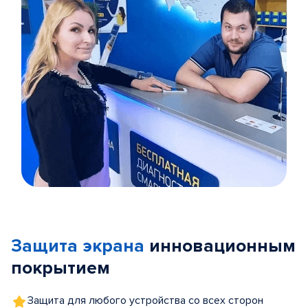
Item
1
of
Защита экрана
инновационным
5
покрытием
Защита для любого устройства со всех сторон