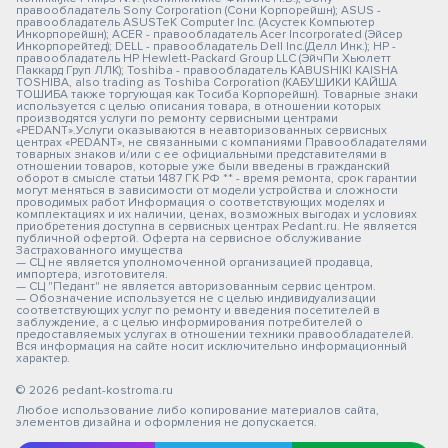
правообладатель Sony Corporation (Сони Корпорейшн); ASUS -
правообладатель ASUSTeK Computer Inc. (Асустек Компьютер
Инкорпорейшн); ACER - правообладатель Acer Incorporated (Эйсер
Инкорпорейтед); DELL - правообладатель Dell Inc.(Делл Инк.); HP -
правообладатель HP Hewlett-Packard Group LLC (ЭйчПи Хьюлетт
Паккард Груп ЛЛК); Toshiba - правообладатель KABUSHIKI KAISHA
TOSHIBA, also trading as Toshiba Corporation (КАБУШИКИ КАЙША
ТОШИБА также торгующая как Тосиба Корпорейшн). Товарные знаки
используется с целью описания товара, в отношении которых
производятся услуги по ремонту сервисными центрами
«PEDANT».Услуги оказываются в неавторизованных сервисных
центрах «PEDANT», не связанными с компаниями Правообладателями
товарных знаков и/или с ее официальными представителями в
отношении товаров, которые уже были введены в гражданский
оборот в смысле статьи 1487 ГК РФ ** - время ремонта, срок гарантии
могут меняться в зависимости от модели устройства и сложности
проводимых работ Информация о соответствующих моделях и
комплектациях и их наличии, ценах, возможных выгодах и условиях
приобретения доступна в сервисных центрах Pedant.ru. Не является
публичной офертой. Оферта на сервисное обслуживание
Застрахованного имущества
— СЦ не является уполномоченной организацией продавца,
импортера, изготовителя.
— СЦ "Педант" не является авторизованным сервис центром.
— Обозначение используется не с целью индивидуализации
соответствующих услуг по ремонту и введения посетителей в
заблуждение, а с целью информирования потребителей о
предоставляемых услугах в отношении техники правообладателей.
Вся информация на сайте носит исключительно информационный
характер.
© 2026 pedant-kostroma.ru
Любое использование либо копирование материалов сайта,
элементов дизайна и оформления не допускается.