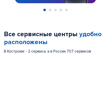
Item
1
of
Все сервисные центры
удобно
5
расположены
В Костроме - 2 сервиса, а в России 707 сервисов