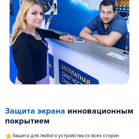
Item
1
of
Защита экрана
инновационным
5
покрытием
Защита для любого устройства со всех сторон