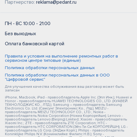
Партнерство:
reklama@pedant.ru
ПН - ВС 10:00 - 21:00
Без выходных
Оплата банковской картой
Правила и условия на выполнение ремонтных работ в
сервисном центре типовые (единые)
Политика обработки персональных данных
Политика обработки персональных данных в ООО
"Цифровой сервис"
Для улучшения качества обслуживания ваш разговор может быть
записан
iPhone, Macbook, iPad - правообладатель Apple Inc. (Эпл Инк.); Huawei и
Honor - правообладатель HUAWEI TECHNOLOGIES CO., LTD. (ХУАВЕЙ
ТЕКНОЛОДЖИС КО., ЛТД.); Samsung – правообладатель Samsung
Electronics Co. Ltd. (Самсунг Электроникс Ко., Лтд.); MEIZU -
правообладатель MEIZU TECHNOLOGY CO., LTD.; Nokia -
правообладатель Nokia Corporation (Нокиа Корпорейшн); Lenovo -
правообладатель Lenovo (Beijing) Limited; Xiaomi - правообладатель
Xiaomi Inc.; ZTE - правообладатель ZTE Corporation; HTC -
правообладатель HTC CORPORATION (Эйч-Ти-Си КОРПОРЕЙШН); LG -
правообладатель LG Corp. (ЭлДжи Корп.); Philips - правообладатель
Koninklijke Philips N.V. (Конинклийке Филипс Н.В.); Sony -