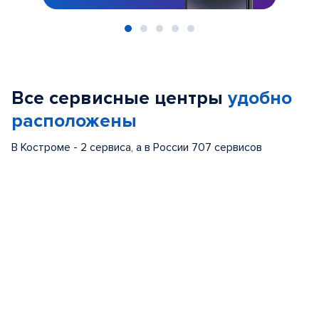
Item
1
of
Все сервисные центры
удобно
5
расположены
В Костроме - 2 сервиса, а в России 707 сервисов