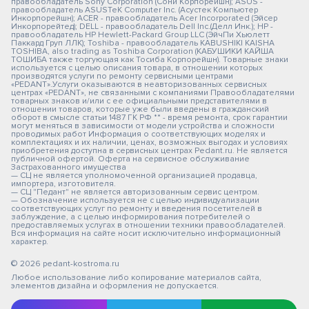
правообладатель Sony Corporation (Сони Корпорейшн); ASUS -
правообладатель ASUSTeK Computer Inc. (Асустек Компьютер
Инкорпорейшн); ACER - правообладатель Acer Incorporated (Эйсер
Инкорпорейтед); DELL - правообладатель Dell Inc.(Делл Инк.); HP -
правообладатель HP Hewlett-Packard Group LLC (ЭйчПи Хьюлетт
Паккард Груп ЛЛК); Toshiba - правообладатель KABUSHIKI KAISHA
TOSHIBA, also trading as Toshiba Corporation (КАБУШИКИ КАЙША
ТОШИБА также торгующая как Тосиба Корпорейшн). Товарные знаки
используется с целью описания товара, в отношении которых
производятся услуги по ремонту сервисными центрами
«PEDANT».Услуги оказываются в неавторизованных сервисных
центрах «PEDANT», не связанными с компаниями Правообладателями
товарных знаков и/или с ее официальными представителями в
отношении товаров, которые уже были введены в гражданский
оборот в смысле статьи 1487 ГК РФ ** - время ремонта, срок гарантии
могут меняться в зависимости от модели устройства и сложности
проводимых работ Информация о соответствующих моделях и
комплектациях и их наличии, ценах, возможных выгодах и условиях
приобретения доступна в сервисных центрах Pedant.ru. Не является
публичной офертой. Оферта на сервисное обслуживание
Застрахованного имущества
— СЦ не является уполномоченной организацией продавца,
импортера, изготовителя.
— СЦ "Педант" не является авторизованным сервис центром.
— Обозначение используется не с целью индивидуализации
соответствующих услуг по ремонту и введения посетителей в
заблуждение, а с целью информирования потребителей о
предоставляемых услугах в отношении техники правообладателей.
Вся информация на сайте носит исключительно информационный
характер.
© 2026 pedant-kostroma.ru
Любое использование либо копирование материалов сайта,
элементов дизайна и оформления не допускается.