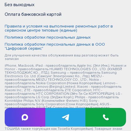
Без выходных
Оплата банковской картой
Правила и условия на выполнение ремонтных работ в
сервисном центре типовые (единые)
Политика обработки персональных данных
Политика обработки персональных данных в ООО
"Цифровой сервис"
Для улучшения качества обслуживания ваш разговор может быть
записан
iPhone, Macbook, iPad - правообладатель Apple Inc. (Эпл Инк.); Huawei и
Honor - правообладатель HUAWEI TECHNOLOGIES CO., LTD. (ХУАВЕЙ
ТЕКНОЛОДЖИС КО., ЛТД.); Samsung – правообладатель Samsung
Electronics Co. Ltd. (Самсунг Электроникс Ко., Лтд.); MEIZU -
правообладатель MEIZU TECHNOLOGY CO., LTD.; Nokia -
правообладатель Nokia Corporation (Нокиа Корпорейшн); Lenovo -
правообладатель Lenovo (Beijing) Limited; Xiaomi - правообладатель
Xiaomi Inc.; ZTE - правообладатель ZTE Corporation; HTC -
правообладатель HTC CORPORATION (Эйч-Ти-Си КОРПОРЕЙШН); LG -
правообладатель LG Corp. (ЭлДжи Корп.); Philips - правообладатель
Koninklijke Philips N.V. (Конинклийке Филипс Н.В.); Sony -
правообладатель Sony Corporation (Сони Корпорейшн); ASUS -
правообладатель ASUSTeK Computer Inc. (Асустек Компьютер
Инкорпорейшн); ACER - правообладатель Acer Incorporated (Эйсер
Инкорпорейтед); DELL - правообладатель Dell Inc.(Делл Инк.); HP -
правообладатель HP Hewlett-Packard Group LLC (ЭйчПи Хьюлетт
Паккард Груп ЛЛК); Toshiba - правообладатель KABUSHIKI KAISHA
TOSHIBA, also trading as Toshiba Corporation (КАБУШИКИ КАЙША
ТОШИБА также торгующая как Тосиба Корпорейшн). Товарные знаки