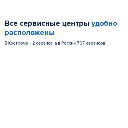
Item
1
of
Все сервисные центры
удобно
5
расположены
В Костроме - 2 сервиса, а в России 707 сервисов