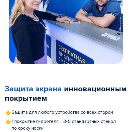
Item
1
of
Защита экрана
инновационным
5
покрытием
Защита для любого устройства со всех сторон
1 покрытие гидрогеля = 3-5 стандартных стекол
по сроку носки