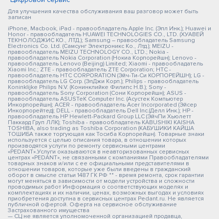
Для улучшения качества обслуживания ваш разговор может быть
записан
iPhone, Macbook, iPad - правообладатель Apple Inc. (Эпл Инк.); Huawei и
Honor - правообладатель HUAWEI TECHNOLOGIES CO., LTD. (ХУАВЕЙ
ТЕКНОЛОДЖИС КО., ЛТД.); Samsung – правообладатель Samsung
Electronics Co. Ltd. (Самсунг Электроникс Ко., Лтд.); MEIZU -
правообладатель MEIZU TECHNOLOGY CO., LTD.; Nokia -
правообладатель Nokia Corporation (Нокиа Корпорейшн); Lenovo -
правообладатель Lenovo (Beijing) Limited; Xiaomi - правообладатель
Xiaomi Inc.; ZTE - правообладатель ZTE Corporation; HTC -
правообладатель HTC CORPORATION (Эйч-Ти-Си КОРПОРЕЙШН); LG -
правообладатель LG Corp. (ЭлДжи Корп.); Philips - правообладатель
Koninklijke Philips N.V. (Конинклийке Филипс Н.В.); Sony -
правообладатель Sony Corporation (Сони Корпорейшн); ASUS -
правообладатель ASUSTeK Computer Inc. (Асустек Компьютер
Инкорпорейшн); ACER - правообладатель Acer Incorporated (Эйсер
Инкорпорейтед); DELL - правообладатель Dell Inc.(Делл Инк.); HP -
правообладатель HP Hewlett-Packard Group LLC (ЭйчПи Хьюлетт
Паккард Груп ЛЛК); Toshiba - правообладатель KABUSHIKI KAISHA
TOSHIBA, also trading as Toshiba Corporation (КАБУШИКИ КАЙША
ТОШИБА также торгующая как Тосиба Корпорейшн). Товарные знаки
используется с целью описания товара, в отношении которых
производятся услуги по ремонту сервисными центрами
«PEDANT».Услуги оказываются в неавторизованных сервисных
центрах «PEDANT», не связанными с компаниями Правообладателями
товарных знаков и/или с ее официальными представителями в
отношении товаров, которые уже были введены в гражданский
оборот в смысле статьи 1487 ГК РФ ** - время ремонта, срок гарантии
могут меняться в зависимости от модели устройства и сложности
проводимых работ Информация о соответствующих моделях и
комплектациях и их наличии, ценах, возможных выгодах и условиях
приобретения доступна в сервисных центрах Pedant.ru. Не является
публичной офертой. Оферта на сервисное обслуживание
Застрахованного имущества
— СЦ не является уполномоченной организацией продавца,