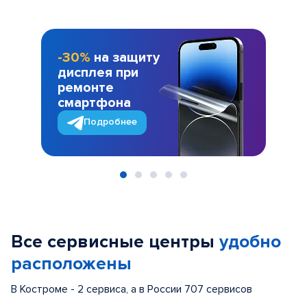
-30%
на защиту
дисплея при
ремонте
смартфона
Подробнее
Item
1
of
Все сервисные центры
удобно
5
расположены
В Костроме - 2 сервиса, а в России 707 сервисов