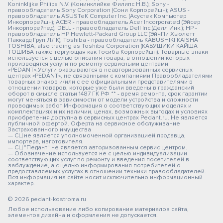
Koninklijke Philips N.V. (Конинклийке Филипс Н.В.); Sony -
правообладатель Sony Corporation (Сони Корпорейшн); ASUS -
правообладатель ASUSTeK Computer Inc. (Асустек Компьютер
Инкорпорейшн); ACER - правообладатель Acer Incorporated (Эйсер
Инкорпорейтед); DELL - правообладатель Dell Inc.(Делл Инк.); HP -
правообладатель HP Hewlett-Packard Group LLC (ЭйчПи Хьюлетт
Паккард Груп ЛЛК); Toshiba - правообладатель KABUSHIKI KAISHA
TOSHIBA, also trading as Toshiba Corporation (КАБУШИКИ КАЙША
ТОШИБА также торгующая как Тосиба Корпорейшн). Товарные знаки
используется с целью описания товара, в отношении которых
производятся услуги по ремонту сервисными центрами
«PEDANT».Услуги оказываются в неавторизованных сервисных
центрах «PEDANT», не связанными с компаниями Правообладателями
товарных знаков и/или с ее официальными представителями в
отношении товаров, которые уже были введены в гражданский
оборот в смысле статьи 1487 ГК РФ ** - время ремонта, срок гарантии
могут меняться в зависимости от модели устройства и сложности
проводимых работ Информация о соответствующих моделях и
комплектациях и их наличии, ценах, возможных выгодах и условиях
приобретения доступна в сервисных центрах Pedant.ru. Не является
публичной офертой. Оферта на сервисное обслуживание
Застрахованного имущества
— СЦ не является уполномоченной организацией продавца,
импортера, изготовителя.
— СЦ "Педант" не является авторизованным сервис центром.
— Обозначение используется не с целью индивидуализации
соответствующих услуг по ремонту и введения посетителей в
заблуждение, а с целью информирования потребителей о
предоставляемых услугах в отношении техники правообладателей.
Вся информация на сайте носит исключительно информационный
характер.
© 2026 pedant-kostroma.ru
Любое использование либо копирование материалов сайта,
элементов дизайна и оформления не допускается.