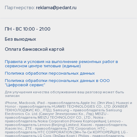
Партнерство:
reklama@pedant.ru
ПН - ВС 10:00 - 21:00
Без выходных
Оплата банковской картой
Правила и условия на выполнение ремонтных работ в
сервисном центре типовые (единые)
Политика обработки персональных данных
Политика обработки персональных данных в ООО
"Цифровой сервис"
Для улучшения качества обслуживания ваш разговор может быть
записан
iPhone, Macbook, iPad - правообладатель Apple Inc. (Эпл Инк.); Huawei и
Honor - правообладатель HUAWEI TECHNOLOGIES CO., LTD. (ХУАВЕЙ
ТЕКНОЛОДЖИС КО., ЛТД.); Samsung – правообладатель Samsung
Electronics Co. Ltd. (Самсунг Электроникс Ко., Лтд.); MEIZU -
правообладатель MEIZU TECHNOLOGY CO., LTD.; Nokia -
правообладатель Nokia Corporation (Нокиа Корпорейшн); Lenovo -
правообладатель Lenovo (Beijing) Limited; Xiaomi - правообладатель
Xiaomi Inc.; ZTE - правообладатель ZTE Corporation; HTC -
правообладатель HTC CORPORATION (Эйч-Ти-Си КОРПОРЕЙШН); LG -
правообладатель LG Corp. (ЭлДжи Корп.); Philips - правообладатель