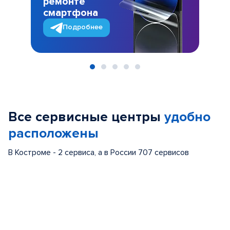
ремонте
смартфона
Подробнее
Item
1
of
Все сервисные центры
удобно
5
расположены
В Костроме - 2 сервиса, а в России 707 сервисов