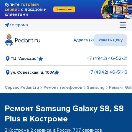
Купите
готовый
сервис
с доходом и
Узнать детали
клиентами
Кострома
Адреса (2)
Узнать цену
+7 (4942) 46-52-21
ТЦ "Авокадо"
+7 (4942) 46-51-13
ул. Советская, д. 103А
Сервис Pedant.ru
Ремонт телефонов
Samsung
Ремонт Gala
Ремонт Samsung Galaxy S8, S8
Plus в Костроме
В Костроме 2 сервиса, в России 707 сервисов