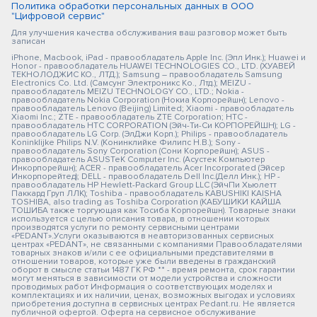
Политика обработки персональных данных в ООО
"Цифровой сервис"
Для улучшения качества обслуживания ваш разговор может быть
записан
iPhone, Macbook, iPad - правообладатель Apple Inc. (Эпл Инк.); Huawei и
Honor - правообладатель HUAWEI TECHNOLOGIES CO., LTD. (ХУАВЕЙ
ТЕКНОЛОДЖИС КО., ЛТД.); Samsung – правообладатель Samsung
Electronics Co. Ltd. (Самсунг Электроникс Ко., Лтд.); MEIZU -
правообладатель MEIZU TECHNOLOGY CO., LTD.; Nokia -
правообладатель Nokia Corporation (Нокиа Корпорейшн); Lenovo -
правообладатель Lenovo (Beijing) Limited; Xiaomi - правообладатель
Xiaomi Inc.; ZTE - правообладатель ZTE Corporation; HTC -
правообладатель HTC CORPORATION (Эйч-Ти-Си КОРПОРЕЙШН); LG -
правообладатель LG Corp. (ЭлДжи Корп.); Philips - правообладатель
Koninklijke Philips N.V. (Конинклийке Филипс Н.В.); Sony -
правообладатель Sony Corporation (Сони Корпорейшн); ASUS -
правообладатель ASUSTeK Computer Inc. (Асустек Компьютер
Инкорпорейшн); ACER - правообладатель Acer Incorporated (Эйсер
Инкорпорейтед); DELL - правообладатель Dell Inc.(Делл Инк.); HP -
правообладатель HP Hewlett-Packard Group LLC (ЭйчПи Хьюлетт
Паккард Груп ЛЛК); Toshiba - правообладатель KABUSHIKI KAISHA
TOSHIBA, also trading as Toshiba Corporation (КАБУШИКИ КАЙША
ТОШИБА также торгующая как Тосиба Корпорейшн). Товарные знаки
используется с целью описания товара, в отношении которых
производятся услуги по ремонту сервисными центрами
«PEDANT».Услуги оказываются в неавторизованных сервисных
центрах «PEDANT», не связанными с компаниями Правообладателями
товарных знаков и/или с ее официальными представителями в
отношении товаров, которые уже были введены в гражданский
оборот в смысле статьи 1487 ГК РФ ** - время ремонта, срок гарантии
могут меняться в зависимости от модели устройства и сложности
проводимых работ Информация о соответствующих моделях и
комплектациях и их наличии, ценах, возможных выгодах и условиях
приобретения доступна в сервисных центрах Pedant.ru. Не является
публичной офертой. Оферта на сервисное обслуживание