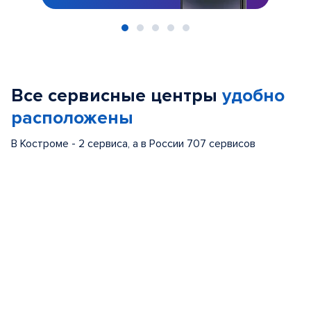
Item
1
of
Все сервисные центры
удобно
5
расположены
В Костроме - 2 сервиса, а в России 707 сервисов