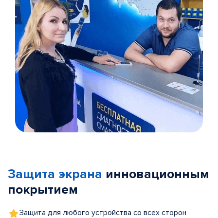
Item
1
of
Защита экрана
инновационным
5
покрытием
Защита для любого устройства со всех сторон