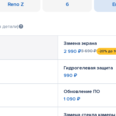
Reno Z
6
Е
 детали)
Замена экрана
2 990 ₽
3 690 ₽
-20%
до 1
Гидрогелевая защита
990 ₽
Обновление ПО
1 090 ₽
Замена стекла камеры