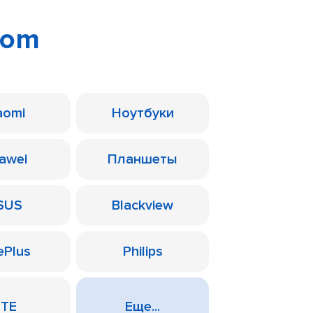
oom
aomi
Ноутбуки
awei
Планшеты
SUS
Blackview
ePlus
Philips
ZTE
Еще...