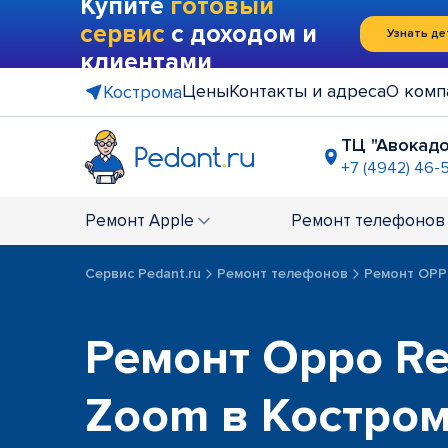
Купите
готовый
сервис
с доходом и
Узнать де
клиентами
Цены
Контакты и адреса
О комп
Кострома
ТЦ "Авокадо
+7 (4942) 46-
Ремонт
Apple
Ремонт
телефонов
Сервис Pedant.ru
Ремонт телефонов
Ремонт OP
Ремонт Oppo Re
Zoom в Костро