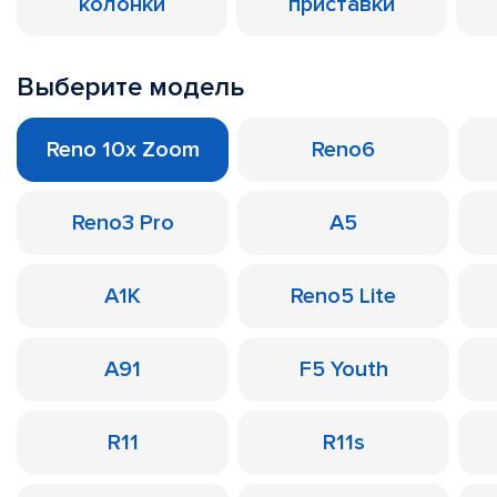
колонки
приставки
Выберите модель
Reno 10x Zoom
Reno6
Reno3 Pro
A5
A1K
Reno5 Lite
A91
F5 Youth
R11
R11s