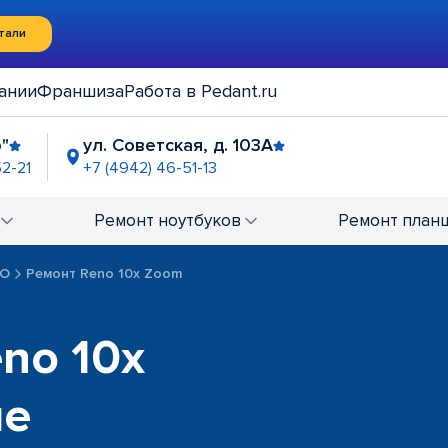
тали
ании
Франшиза
Работа в Pedant.ru
"
ул. Советская, д. 103А
52-21
+7 (4942) 46-51-13
Ремонт
ноутбуков
Ремонт
план
PO
Ремонт Reno 10x Zoom
no 10x
ме