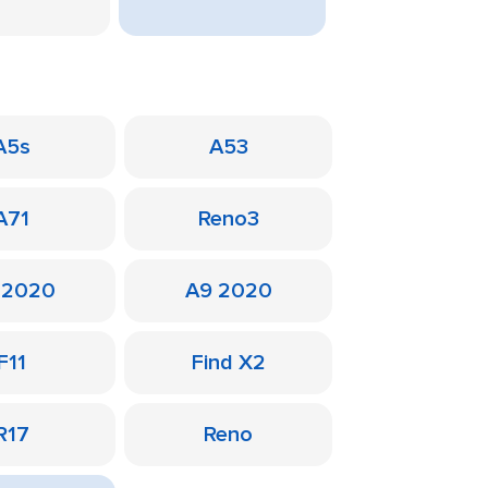
A5s
A53
A71
Reno3
 2020
A9 2020
F11
Find X2
R17
Reno