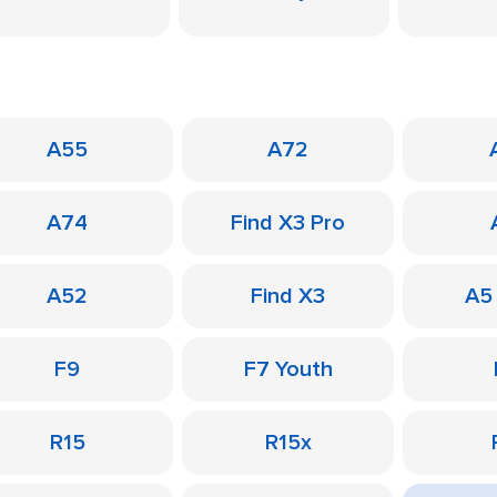
A55
A72
A74
Find X3 Pro
A52
Find X3
A5
F9
F7 Youth
R15
R15x