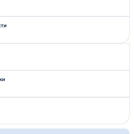
сти
ки