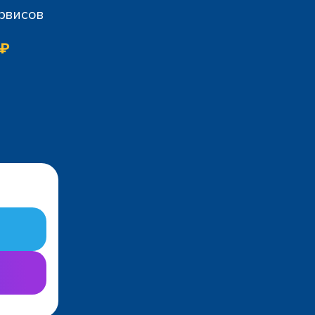
ервисов
 ₽