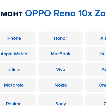
емонт
OPPO Reno 10x Z
iPhone
Honor
Xi
Apple Watch
MacBook
Hu
Infinix
Vivo
A
Motorola
Nokia
On
Realme
Sony