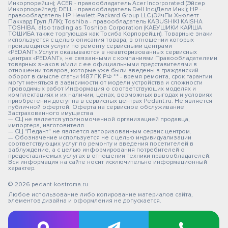
Инкорпорейшн); ACER - правообладатель Acer Incorporated (Эйсер
Инкорпорейтед); DELL - правообладатель Dell Inc.(Делл Инк.); HP -
правообладатель HP Hewlett-Packard Group LLC (ЭйчПи Хьюлетт
Паккард Груп ЛЛК); Toshiba - правообладатель KABUSHIKI KAISHA
TOSHIBA, also trading as Toshiba Corporation (КАБУШИКИ КАЙША
ТОШИБА также торгующая как Тосиба Корпорейшн). Товарные знаки
используется с целью описания товара, в отношении которых
производятся услуги по ремонту сервисными центрами
«PEDANT».Услуги оказываются в неавторизованных сервисных
центрах «PEDANT», не связанными с компаниями Правообладателями
товарных знаков и/или с ее официальными представителями в
отношении товаров, которые уже были введены в гражданский
оборот в смысле статьи 1487 ГК РФ ** - время ремонта, срок гарантии
могут меняться в зависимости от модели устройства и сложности
проводимых работ Информация о соответствующих моделях и
комплектациях и их наличии, ценах, возможных выгодах и условиях
приобретения доступна в сервисных центрах Pedant.ru. Не является
публичной офертой. Оферта на сервисное обслуживание
Застрахованного имущества
— СЦ не является уполномоченной организацией продавца,
импортера, изготовителя.
— СЦ "Педант" не является авторизованным сервис центром.
— Обозначение используется не с целью индивидуализации
соответствующих услуг по ремонту и введения посетителей в
заблуждение, а с целью информирования потребителей о
предоставляемых услугах в отношении техники правообладателей.
Вся информация на сайте носит исключительно информационный
характер.
© 2026 pedant-kostroma.ru
Любое использование либо копирование материалов сайта,
элементов дизайна и оформления не допускается.