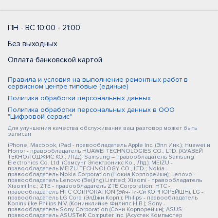
ПН - ВС 10:00 - 21:00
Без выходных
Оплата банковской картой
Правила и условия на выполнение ремонтных работ в
сервисном центре типовые (единые)
Политика обработки персональных данных
Политика обработки персональных данных в ООО
"Цифровой сервис"
Для улучшения качества обслуживания ваш разговор может быть
записан
iPhone, Macbook, iPad - правообладатель Apple Inc. (Эпл Инк.); Huawei и
Honor - правообладатель HUAWEI TECHNOLOGIES CO., LTD. (ХУАВЕЙ
ТЕКНОЛОДЖИС КО., ЛТД.); Samsung – правообладатель Samsung
Electronics Co. Ltd. (Самсунг Электроникс Ко., Лтд.); MEIZU -
правообладатель MEIZU TECHNOLOGY CO., LTD.; Nokia -
правообладатель Nokia Corporation (Нокиа Корпорейшн); Lenovo -
правообладатель Lenovo (Beijing) Limited; Xiaomi - правообладатель
Xiaomi Inc.; ZTE - правообладатель ZTE Corporation; HTC -
правообладатель HTC CORPORATION (Эйч-Ти-Си КОРПОРЕЙШН); LG -
правообладатель LG Corp. (ЭлДжи Корп.); Philips - правообладатель
Koninklijke Philips N.V. (Конинклийке Филипс Н.В.); Sony -
правообладатель Sony Corporation (Сони Корпорейшн); ASUS -
правообладатель ASUSTeK Computer Inc. (Асустек Компьютер