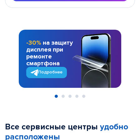
-30%
на защиту
дисплея при
ремонте
смартфона
Подробнее
Item
1
of
Все сервисные центры
удобно
5
расположены