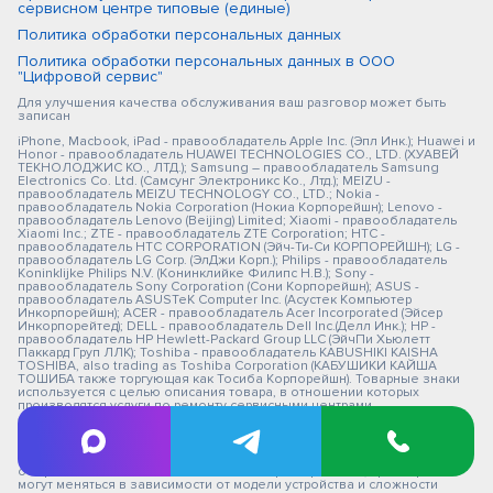
сервисном центре типовые (единые)
Политика обработки персональных данных
Политика обработки персональных данных в ООО
"Цифровой сервис"
Для улучшения качества обслуживания ваш разговор может быть
записан
iPhone, Macbook, iPad - правообладатель Apple Inc. (Эпл Инк.); Huawei и
Honor - правообладатель HUAWEI TECHNOLOGIES CO., LTD. (ХУАВЕЙ
ТЕКНОЛОДЖИС КО., ЛТД.); Samsung – правообладатель Samsung
Electronics Co. Ltd. (Самсунг Электроникс Ко., Лтд.); MEIZU -
правообладатель MEIZU TECHNOLOGY CO., LTD.; Nokia -
правообладатель Nokia Corporation (Нокиа Корпорейшн); Lenovo -
правообладатель Lenovo (Beijing) Limited; Xiaomi - правообладатель
Xiaomi Inc.; ZTE - правообладатель ZTE Corporation; HTC -
правообладатель HTC CORPORATION (Эйч-Ти-Си КОРПОРЕЙШН); LG -
правообладатель LG Corp. (ЭлДжи Корп.); Philips - правообладатель
Koninklijke Philips N.V. (Конинклийке Филипс Н.В.); Sony -
правообладатель Sony Corporation (Сони Корпорейшн); ASUS -
правообладатель ASUSTeK Computer Inc. (Асустек Компьютер
Инкорпорейшн); ACER - правообладатель Acer Incorporated (Эйсер
Инкорпорейтед); DELL - правообладатель Dell Inc.(Делл Инк.); HP -
правообладатель HP Hewlett-Packard Group LLC (ЭйчПи Хьюлетт
Паккард Груп ЛЛК); Toshiba - правообладатель KABUSHIKI KAISHA
TOSHIBA, also trading as Toshiba Corporation (КАБУШИКИ КАЙША
ТОШИБА также торгующая как Тосиба Корпорейшн). Товарные знаки
используется с целью описания товара, в отношении которых
производятся услуги по ремонту сервисными центрами
«PEDANT».Услуги оказываются в неавторизованных сервисных
центрах «PEDANT», не связанными с компаниями Правообладателями
товарных знаков и/или с ее официальными представителями в
отношении товаров, которые уже были введены в гражданский
оборот в смысле статьи 1487 ГК РФ ** - время ремонта, срок гарантии
могут меняться в зависимости от модели устройства и сложности