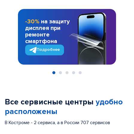
-30%
на защиту
дисплея при
ремонте
смартфона
Подробнее
Item
1
of
Все сервисные центры
удобно
5
расположены
В Костроме - 2 сервиса, а в России 707 сервисов