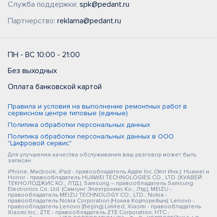
Служба поддержки:
spk@pedant.ru
Партнерство:
reklama@pedant.ru
ПН - ВС 10:00 - 21:00
Без выходных
Оплата банковской картой
Правила и условия на выполнение ремонтных работ в
сервисном центре типовые (единые)
Политика обработки персональных данных
Политика обработки персональных данных в ООО
"Цифровой сервис"
Для улучшения качества обслуживания ваш разговор может быть
записан
iPhone, Macbook, iPad - правообладатель Apple Inc. (Эпл Инк.); Huawei и
Honor - правообладатель HUAWEI TECHNOLOGIES CO., LTD. (ХУАВЕЙ
ТЕКНОЛОДЖИС КО., ЛТД.); Samsung – правообладатель Samsung
Electronics Co. Ltd. (Самсунг Электроникс Ко., Лтд.); MEIZU -
правообладатель MEIZU TECHNOLOGY CO., LTD.; Nokia -
правообладатель Nokia Corporation (Нокиа Корпорейшн); Lenovo -
правообладатель Lenovo (Beijing) Limited; Xiaomi - правообладатель
Xiaomi Inc.; ZTE - правообладатель ZTE Corporation; HTC -