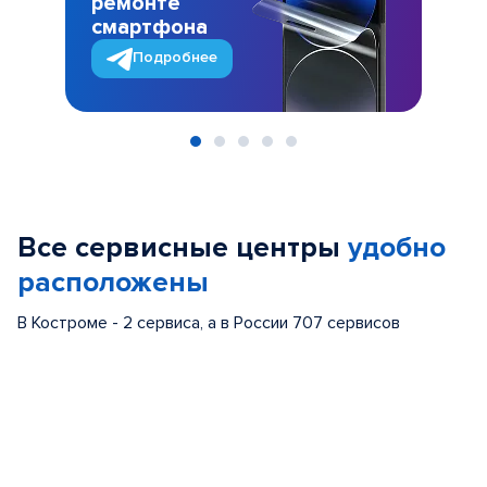
ремонте
смартфона
Подробнее
Item
1
of
Все сервисные центры
удобно
5
расположены
В Костроме - 2 сервиса, а в России 707 сервисов