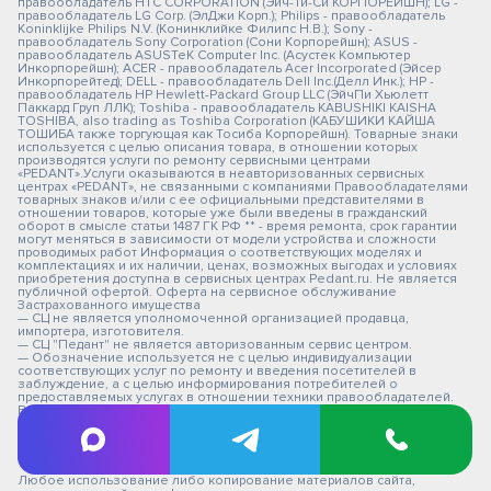
правообладатель HTC CORPORATION (Эйч-Ти-Си КОРПОРЕЙШН); LG -
правообладатель LG Corp. (ЭлДжи Корп.); Philips - правообладатель
Koninklijke Philips N.V. (Конинклийке Филипс Н.В.); Sony -
правообладатель Sony Corporation (Сони Корпорейшн); ASUS -
правообладатель ASUSTeK Computer Inc. (Асустек Компьютер
Инкорпорейшн); ACER - правообладатель Acer Incorporated (Эйсер
Инкорпорейтед); DELL - правообладатель Dell Inc.(Делл Инк.); HP -
правообладатель HP Hewlett-Packard Group LLC (ЭйчПи Хьюлетт
Паккард Груп ЛЛК); Toshiba - правообладатель KABUSHIKI KAISHA
TOSHIBA, also trading as Toshiba Corporation (КАБУШИКИ КАЙША
ТОШИБА также торгующая как Тосиба Корпорейшн). Товарные знаки
используется с целью описания товара, в отношении которых
производятся услуги по ремонту сервисными центрами
«PEDANT».Услуги оказываются в неавторизованных сервисных
центрах «PEDANT», не связанными с компаниями Правообладателями
товарных знаков и/или с ее официальными представителями в
отношении товаров, которые уже были введены в гражданский
оборот в смысле статьи 1487 ГК РФ ** - время ремонта, срок гарантии
могут меняться в зависимости от модели устройства и сложности
проводимых работ Информация о соответствующих моделях и
комплектациях и их наличии, ценах, возможных выгодах и условиях
приобретения доступна в сервисных центрах Pedant.ru. Не является
публичной офертой. Оферта на сервисное обслуживание
Застрахованного имущества
— СЦ не является уполномоченной организацией продавца,
импортера, изготовителя.
— СЦ "Педант" не является авторизованным сервис центром.
— Обозначение используется не с целью индивидуализации
соответствующих услуг по ремонту и введения посетителей в
заблуждение, а с целью информирования потребителей о
предоставляемых услугах в отношении техники правообладателей.
Вся информация на сайте носит исключительно информационный
характер.
© 2026 pedant-kostroma.ru
Любое использование либо копирование материалов сайта,