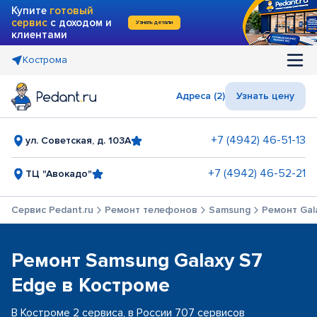
Купите
готовый
сервис
с доходом и
Узнать детали
клиентами
Кострома
Адреса (2)
Узнать цену
+7 (4942) 46-51-13
ул. Советская, д. 103А
+7 (4942) 46-52-21
ТЦ "Авокадо"
Сервис Pedant.ru
Ремонт телефонов
Samsung
Ремонт Gal
Ремонт Samsung Galaxy S7
Edge в Костроме
В Костроме 2 сервиса, в России 707 сервисов