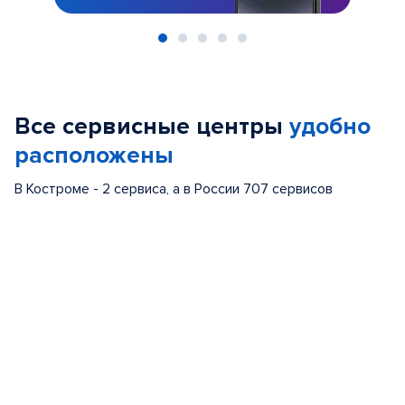
Item
1
of
Все сервисные центры
удобно
5
расположены
В Костроме - 2 сервиса, а в России 707 сервисов