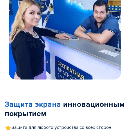
Item
1
of
Защита экрана
инновационным
5
покрытием
Защита для любого устройства со всех сторон