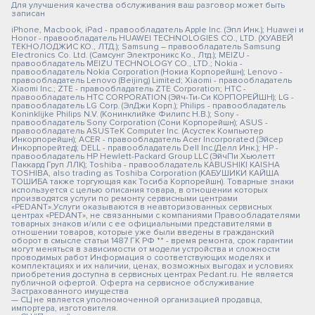
Для улучшения качества обслуживания ваш разговор может быть
записан
iPhone, Macbook, iPad - правообладатель Apple Inc. (Эпл Инк.); Huawei и
Honor - правообладатель HUAWEI TECHNOLOGIES CO., LTD. (ХУАВЕЙ
ТЕКНОЛОДЖИС КО., ЛТД.); Samsung – правообладатель Samsung
Electronics Co. Ltd. (Самсунг Электроникс Ко., Лтд.); MEIZU -
правообладатель MEIZU TECHNOLOGY CO., LTD.; Nokia -
правообладатель Nokia Corporation (Нокиа Корпорейшн); Lenovo -
правообладатель Lenovo (Beijing) Limited; Xiaomi - правообладатель
Xiaomi Inc.; ZTE - правообладатель ZTE Corporation; HTC -
правообладатель HTC CORPORATION (Эйч-Ти-Си КОРПОРЕЙШН); LG -
правообладатель LG Corp. (ЭлДжи Корп.); Philips - правообладатель
Koninklijke Philips N.V. (Конинклийке Филипс Н.В.); Sony -
правообладатель Sony Corporation (Сони Корпорейшн); ASUS -
правообладатель ASUSTeK Computer Inc. (Асустек Компьютер
Инкорпорейшн); ACER - правообладатель Acer Incorporated (Эйсер
Инкорпорейтед); DELL - правообладатель Dell Inc.(Делл Инк.); HP -
правообладатель HP Hewlett-Packard Group LLC (ЭйчПи Хьюлетт
Паккард Груп ЛЛК); Toshiba - правообладатель KABUSHIKI KAISHA
TOSHIBA, also trading as Toshiba Corporation (КАБУШИКИ КАЙША
ТОШИБА также торгующая как Тосиба Корпорейшн). Товарные знаки
используется с целью описания товара, в отношении которых
производятся услуги по ремонту сервисными центрами
«PEDANT».Услуги оказываются в неавторизованных сервисных
центрах «PEDANT», не связанными с компаниями Правообладателями
товарных знаков и/или с ее официальными представителями в
отношении товаров, которые уже были введены в гражданский
оборот в смысле статьи 1487 ГК РФ ** - время ремонта, срок гарантии
могут меняться в зависимости от модели устройства и сложности
проводимых работ Информация о соответствующих моделях и
комплектациях и их наличии, ценах, возможных выгодах и условиях
приобретения доступна в сервисных центрах Pedant.ru. Не является
публичной офертой. Оферта на сервисное обслуживание
Застрахованного имущества
— СЦ не является уполномоченной организацией продавца,
импортера, изготовителя.