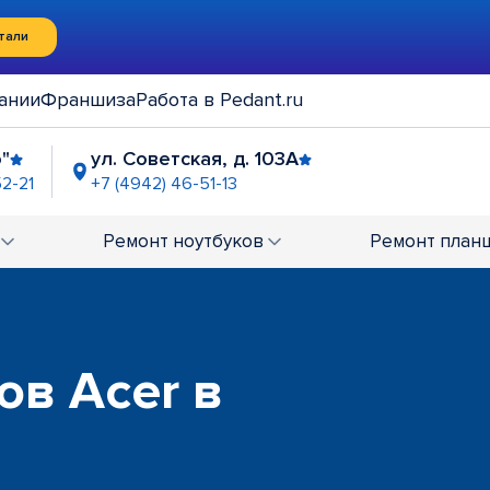
тали
ании
Франшиза
Работа в Pedant.ru
"
ул. Советская, д. 103А
52-21
+7 (4942) 46-51-13
Ремонт
ноутбуков
Ремонт
план
ов Acer в