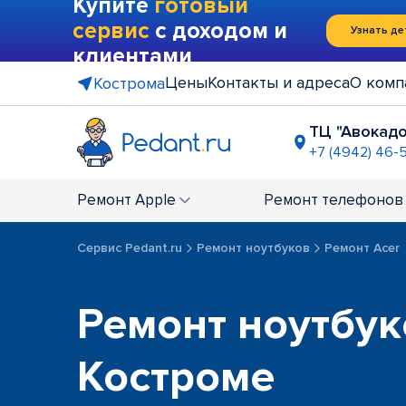
Купите
готовый
сервис
с доходом и
Узнать де
клиентами
Цены
Контакты и адреса
О комп
Кострома
ТЦ "Авокадо
+7 (4942) 46-
Ремонт
Apple
Ремонт
телефонов
Сервис Pedant.ru
Ремонт ноутбуков
Ремонт Acer
Ремонт ноутбук
Костроме