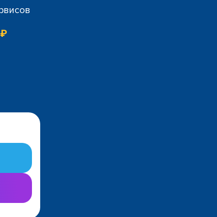
ервисов
 ₽