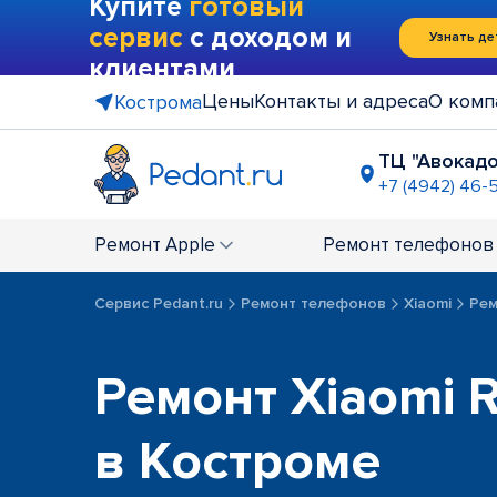
Купите
готовый
сервис
с доходом и
Узнать де
клиентами
Цены
Контакты и адреса
О комп
Кострома
ТЦ "Авокадо
+7 (4942) 46-
Ремонт
Apple
Ремонт
телефонов
Сервис Pedant.ru
Ремонт телефонов
Xiaomi
Рем
Ремонт Xiaomi 
в Костроме