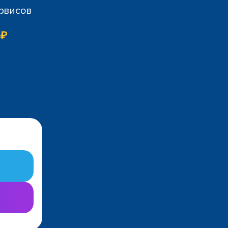
ервисов
 ₽