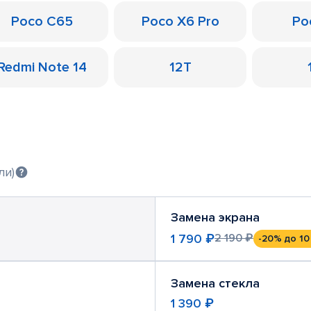
Poco C65
Poco X6 Pro
Po
Redmi Note 14
12T
ли)
Замена экрана
1 790 ₽
2 190 ₽
-20%
до 10
Замена стекла
1 390 ₽