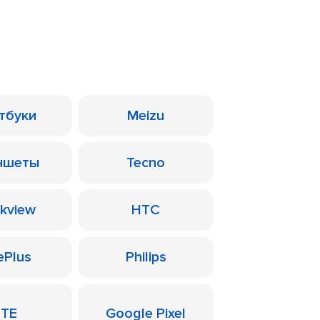
тбуки
Meizu
ншеты
Tecno
ckview
HTC
ePlus
Philips
ZTE
Google Pixel