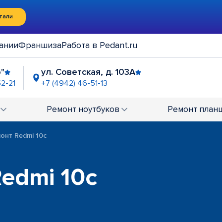
тали
ании
Франшиза
Работа в Pedant.ru
"
ул. Советская, д. 103А
52-21
+7 (4942) 46-51-13
Ремонт
ноутбуков
Ремонт
план
онт Redmi 10c
Redmi 10c