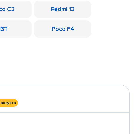
co C3
Redmi 13
13T
Poco F4
 августа