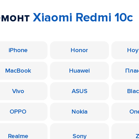
емонт
Xiaomi Redmi 10c
iPhone
Honor
Ноу
MacBook
Huawei
Пла
Vivo
ASUS
Bla
OPPO
Nokia
On
Realme
Sony