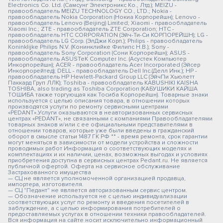
Electronics Co. Ltd. (Самсунг Электроникс Ко., Лтд.); MEIZU -
правообладатель MEIZU TECHNOLOGY CO., LTD.; Nokia -
правообладатель Nokia Corporation (Нокиа Корпорейшн); Lenovo -
правообладатель Lenovo (Beijing) Limited; Xiaomi - правообладатель
Xiaomi Inc.; ZTE - правообладатель ZTE Corporation; HTC -
правообладатель HTC CORPORATION (Эйч-Ти-Си КОРПОРЕЙШН); LG -
правообладатель LG Corp. (ЭлДжи Корп.); Philips - правообладатель
Koninklijke Philips N.V. (Конинклийке Филипс Н.В.); Sony -
правообладатель Sony Corporation (Сони Корпорейшн); ASUS -
правообладатель ASUSTeK Computer Inc. (Асустек Компьютер
Инкорпорейшн); ACER - правообладатель Acer Incorporated (Эйсер
Инкорпорейтед); DELL - правообладатель Dell Inc.(Делл Инк.); HP -
правообладатель HP Hewlett-Packard Group LLC (ЭйчПи Хьюлетт
Паккард Груп ЛЛК); Toshiba - правообладатель KABUSHIKI KAISHA
TOSHIBA, also trading as Toshiba Corporation (КАБУШИКИ КАЙША
ТОШИБА также торгующая как Тосиба Корпорейшн). Товарные знаки
используется с целью описания товара, в отношении которых
производятся услуги по ремонту сервисными центрами
«PEDANT».Услуги оказываются в неавторизованных сервисных
центрах «PEDANT», не связанными с компаниями Правообладателями
товарных знаков и/или с ее официальными представителями в
отношении товаров, которые уже были введены в гражданский
оборот в смысле статьи 1487 ГК РФ ** - время ремонта, срок гарантии
могут меняться в зависимости от модели устройства и сложности
проводимых работ Информация о соответствующих моделях и
комплектациях и их наличии, ценах, возможных выгодах и условиях
приобретения доступна в сервисных центрах Pedant.ru. Не является
публичной офертой. Оферта на сервисное обслуживание
Застрахованного имущества
— СЦ не является уполномоченной организацией продавца,
импортера, изготовителя.
— СЦ "Педант" не является авторизованным сервис центром.
— Обозначение используется не с целью индивидуализации
соответствующих услуг по ремонту и введения посетителей в
заблуждение, а с целью информирования потребителей о
предоставляемых услугах в отношении техники правообладателей.
Вся информация на сайте носит исключительно информационный