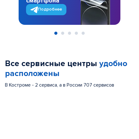
смартфона
Подробнее
Item
1
of
Все сервисные центры
удобно
5
расположены
В Костроме - 2 сервиса, а в России 707 сервисов