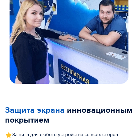
Item
1
of
Защита экрана
инновационным
5
покрытием
Защита для любого устройства со всех сторон