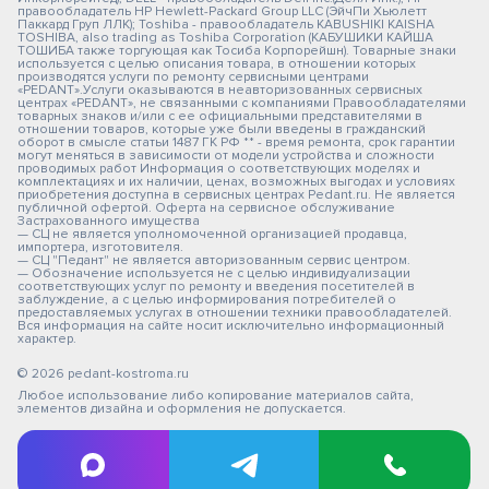
правообладатель HP Hewlett-Packard Group LLC (ЭйчПи Хьюлетт
Паккард Груп ЛЛК); Toshiba - правообладатель KABUSHIKI KAISHA
TOSHIBA, also trading as Toshiba Corporation (КАБУШИКИ КАЙША
ТОШИБА также торгующая как Тосиба Корпорейшн). Товарные знаки
используется с целью описания товара, в отношении которых
производятся услуги по ремонту сервисными центрами
«PEDANT».Услуги оказываются в неавторизованных сервисных
центрах «PEDANT», не связанными с компаниями Правообладателями
товарных знаков и/или с ее официальными представителями в
отношении товаров, которые уже были введены в гражданский
оборот в смысле статьи 1487 ГК РФ ** - время ремонта, срок гарантии
могут меняться в зависимости от модели устройства и сложности
проводимых работ Информация о соответствующих моделях и
комплектациях и их наличии, ценах, возможных выгодах и условиях
приобретения доступна в сервисных центрах Pedant.ru. Не является
публичной офертой. Оферта на сервисное обслуживание
Застрахованного имущества
— СЦ не является уполномоченной организацией продавца,
импортера, изготовителя.
— СЦ "Педант" не является авторизованным сервис центром.
— Обозначение используется не с целью индивидуализации
соответствующих услуг по ремонту и введения посетителей в
заблуждение, а с целью информирования потребителей о
предоставляемых услугах в отношении техники правообладателей.
Вся информация на сайте носит исключительно информационный
характер.
© 2026 pedant-kostroma.ru
Любое использование либо копирование материалов сайта,
элементов дизайна и оформления не допускается.