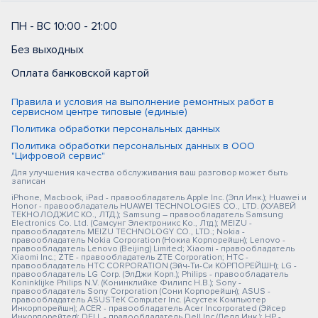
ПН - ВС 10:00 - 21:00
Без выходных
Оплата банковской картой
Правила и условия на выполнение ремонтных работ в
сервисном центре типовые (единые)
Политика обработки персональных данных
Политика обработки персональных данных в ООО
"Цифровой сервис"
Для улучшения качества обслуживания ваш разговор может быть
записан
iPhone, Macbook, iPad - правообладатель Apple Inc. (Эпл Инк.); Huawei и
Honor - правообладатель HUAWEI TECHNOLOGIES CO., LTD. (ХУАВЕЙ
ТЕКНОЛОДЖИС КО., ЛТД.); Samsung – правообладатель Samsung
Electronics Co. Ltd. (Самсунг Электроникс Ко., Лтд.); MEIZU -
правообладатель MEIZU TECHNOLOGY CO., LTD.; Nokia -
правообладатель Nokia Corporation (Нокиа Корпорейшн); Lenovo -
правообладатель Lenovo (Beijing) Limited; Xiaomi - правообладатель
Xiaomi Inc.; ZTE - правообладатель ZTE Corporation; HTC -
правообладатель HTC CORPORATION (Эйч-Ти-Си КОРПОРЕЙШН); LG -
правообладатель LG Corp. (ЭлДжи Корп.); Philips - правообладатель
Koninklijke Philips N.V. (Конинклийке Филипс Н.В.); Sony -
правообладатель Sony Corporation (Сони Корпорейшн); ASUS -
правообладатель ASUSTeK Computer Inc. (Асустек Компьютер
Инкорпорейшн); ACER - правообладатель Acer Incorporated (Эйсер
Инкорпорейтед); DELL - правообладатель Dell Inc.(Делл Инк.); HP -