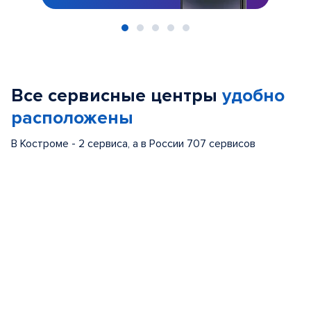
Item
1
of
Все сервисные центры
удобно
5
расположены
В Костроме - 2 сервиса, а в России 707 сервисов