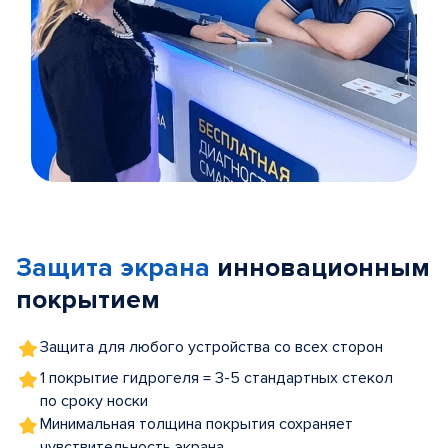
Item
1
of
Защита экрана
инновационным
5
покрытием
Защита для любого устройства со всех сторон
1 покрытие гидрогеля = 3-5 стандартных стекол
по сроку носки
Минимальная толщина покрытия сохраняет
чувствительность экрана