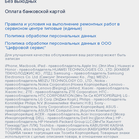
Без выходных
Оплата банковской картой
Правила и условия на выполнение ремонтных работ в
сервисном центре типовые (единые)
Политика обработки персональных данных
Политика обработки персональных данных в ООО
"Цифровой сервис"
Для улучшения качества обслуживания ваш разговор может быть
записан
iPhone, Macbook, iPad - правообладатель Apple Inc. (Эпл Инк.); Huawei и
Honor - правообладатель HUAWEI TECHNOLOGIES CO., LTD. (ХУАВЕЙ
ТЕКНОЛОДЖИС КО., ЛТД.); Samsung – правообладатель Samsung
Electronics Co. Ltd. (Самсунг Электроникс Ко., Лтд.); MEIZU -
правообладатель MEIZU TECHNOLOGY CO., LTD.; Nokia -
правообладатель Nokia Corporation (Нокиа Корпорейшн); Lenovo -
правообладатель Lenovo (Beijing) Limited; Xiaomi - правообладатель
Xiaomi Inc.; ZTE - правообладатель ZTE Corporation; HTC -
правообладатель HTC CORPORATION (Эйч-Ти-Си КОРПОРЕЙШН); LG -
правообладатель LG Corp. (ЭлДжи Корп.); Philips - правообладатель
Koninklijke Philips N.V. (Конинклийке Филипс Н.В.); Sony -
правообладатель Sony Corporation (Сони Корпорейшн); ASUS -
правообладатель ASUSTeK Computer Inc. (Асустек Компьютер
Инкорпорейшн); ACER - правообладатель Acer Incorporated (Эйсер
Инкорпорейтед); DELL - правообладатель Dell Inc.(Делл Инк.); HP -
правообладатель HP Hewlett-Packard Group LLC (ЭйчПи Хьюлетт
Паккард Груп ЛЛК); Toshiba - правообладатель KABUSHIKI KAISHA
TOSHIBA, also trading as Toshiba Corporation (КАБУШИКИ КАЙША
ТОШИБА также торгующая как Тосиба Корпорейшн). Товарные знаки
используется с целью описания товара, в отношении которых