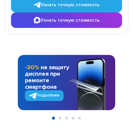
Узнать точную стоимость
Узнать точную стоимость
-30%
на защиту
дисплея при
ремонте
смартфона
Подробнее
Item
1