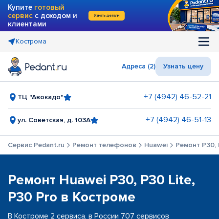
Купите
готовый
сервис
с доходом и
Узнать детали
клиентами
Кострома
Адреса (2)
Узнать цену
+7 (4942) 46-52-21
ТЦ "Авокадо"
+7 (4942) 46-51-13
ул. Советская, д. 103А
Сервис Pedant.ru
Ремонт телефонов
Huawei
Ремонт P30, 
Ремонт Huawei P30, P30 Lite,
P30 Pro в Костроме
В Костроме 2 сервиса, в России 707 сервисов