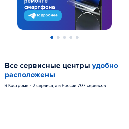
ремонте
смартфона
Подробнее
Item
1
of
Все сервисные центры
удобно
5
расположены
В Костроме - 2 сервиса, а в России 707 сервисов