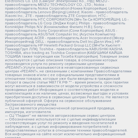
Electronics Co. Ltd. (Самсунг Электроникс Ко., Лтд.); MEIZU -
правообладатель MEIZU TECHNOLOGY CO., LTD.; Nokia -
правообладатель Nokia Corporation (Нокиа Корпорейшн); Lenovo -
правообладатель Lenovo (Beijing) Limited; Xiaomi - правообладатель
Xiaomi Inc.; ZTE - правообладатель ZTE Corporation; HTC -
правообладатель HTC CORPORATION (Эйч-Ти-Си КОРПОРЕЙШН); LG -
правообладатель LG Corp. (ЭлДжи Корп.); Philips - правообладатель
Koninklijke Philips N.V. (Конинклийке Филипс Н.В.); Sony -
правообладатель Sony Corporation (Сони Корпорейшн); ASUS -
правообладатель ASUSTeK Computer Inc. (Асустек Компьютер
Инкорпорейшн); ACER - правообладатель Acer Incorporated (Эйсер
Инкорпорейтед); DELL - правообладатель Dell Inc.(Делл Инк.); HP -
правообладатель HP Hewlett-Packard Group LLC (ЭйчПи Хьюлетт
Паккард Груп ЛЛК); Toshiba - правообладатель KABUSHIKI KAISHA
TOSHIBA, also trading as Toshiba Corporation (КАБУШИКИ КАЙША
ТОШИБА также торгующая как Тосиба Корпорейшн). Товарные знаки
используется с целью описания товара, в отношении которых
производятся услуги по ремонту сервисными центрами
«PEDANT».Услуги оказываются в неавторизованных сервисных
центрах «PEDANT», не связанными с компаниями Правообладателями
товарных знаков и/или с ее официальными представителями в
отношении товаров, которые уже были введены в гражданский
оборот в смысле статьи 1487 ГК РФ ** - время ремонта, срок гарантии
могут меняться в зависимости от модели устройства и сложности
проводимых работ Информация о соответствующих моделях и
комплектациях и их наличии, ценах, возможных выгодах и условиях
приобретения доступна в сервисных центрах Pedant.ru. Не является
публичной офертой. Оферта на сервисное обслуживание
Застрахованного имущества
— СЦ не является уполномоченной организацией продавца,
импортера, изготовителя.
— СЦ "Педант" не является авторизованным сервис центром.
— Обозначение используется не с целью индивидуализации
соответствующих услуг по ремонту и введения посетителей в
заблуждение, а с целью информирования потребителей о
предоставляемых услугах в отношении техники правообладателей.
Вся информация на сайте носит исключительно информационный
характер.