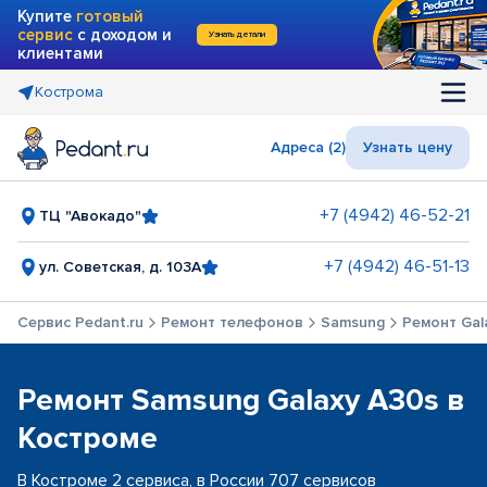
Купите
готовый
сервис
с доходом и
Узнать детали
клиентами
Кострома
Адреса (2)
Узнать цену
+7 (4942) 46-52-21
ТЦ "Авокадо"
+7 (4942) 46-51-13
ул. Советская, д. 103А
Сервис Pedant.ru
Ремонт телефонов
Samsung
Ремонт Gal
Ремонт Samsung Galaxy A30s в
Костроме
В Костроме 2 сервиса, в России 707 сервисов