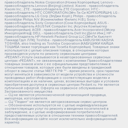
правообладатель Nokia Corporation (Нокиа Корпорейшн); Lenovo -
правообладатель Lenovo (Beijing) Limited; Xiaomi - правообладатель
Xiaomi Inc.; ZTE - правообладатель ZTE Corporation; HTC -
правообладатель HTC CORPORATION (Эйч-Ти-Си КОРПОРЕЙШН); LG -
правообладатель LG Corp. (ЭлДжи Корп.); Philips - правообладатель
Koninklijke Philips N.V. (Конинклийке Филипс Н.В.); Sony -
правообладатель Sony Corporation (Сони Корпорейшн); ASUS -
правообладатель ASUSTeK Computer Inc. (Асустек Компьютер
Инкорпорейшн); ACER - правообладатель Acer Incorporated (Эйсер
Инкорпорейтед); DELL - правообладатель Dell Inc.(Делл Инк.); HP -
правообладатель HP Hewlett-Packard Group LLC (ЭйчПи Хьюлетт
Паккард Груп ЛЛК); Toshiba - правообладатель KABUSHIKI KAISHA
TOSHIBA, also trading as Toshiba Corporation (КАБУШИКИ КАЙША
ТОШИБА также торгующая как Тосиба Корпорейшн). Товарные знаки
используется с целью описания товара, в отношении которых
производятся услуги по ремонту сервисными центрами
«PEDANT».Услуги оказываются в неавторизованных сервисных
центрах «PEDANT», не связанными с компаниями Правообладателями
товарных знаков и/или с ее официальными представителями в
отношении товаров, которые уже были введены в гражданский
оборот в смысле статьи 1487 ГК РФ ** - время ремонта, срок гарантии
могут меняться в зависимости от модели устройства и сложности
проводимых работ Информация о соответствующих моделях и
комплектациях и их наличии, ценах, возможных выгодах и условиях
приобретения доступна в сервисных центрах Pedant.ru. Не является
публичной офертой. Оферта на сервисное обслуживание
Застрахованного имущества
— СЦ не является уполномоченной организацией продавца,
импортера, изготовителя.
— СЦ "Педант" не является авторизованным сервис центром.
— Обозначение используется не с целью индивидуализации
соответствующих услуг по ремонту и введения посетителей в
заблуждение, а с целью информирования потребителей о
предоставляемых услугах в отношении техники правообладателей.
Вся информация на сайте носит исключительно информационный
характер.