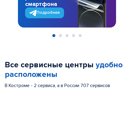
смартфона
Подробнее
Item
1
of
Все сервисные центры
удобно
5
расположены
В Костроме - 2 сервиса, а в России 707 сервисов