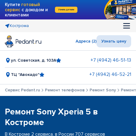
Купите
готовый
сервис
с доходом и
Узнать детали
клиентами
Кострома
Адреса (2)
Узнать цену
+7 (4942) 46-51-13
ул. Советская, д. 103А
+7 (4942) 46-52-21
ТЦ "Авокадо"
Сервис Pedant.ru
Ремонт телефонов
Ремонт Sony
Ремонт 
Ремонт Sony Xperia 5 в
Костроме
В Костроме 2 сервиса, в России 707 сервисов