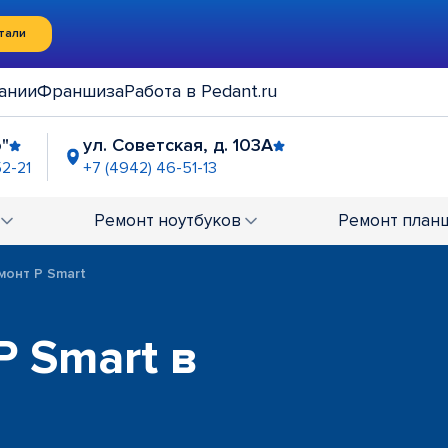
тали
ании
Франшиза
Работа в Pedant.ru
"
ул. Советская, д. 103А
52-21
+7 (4942) 46-51-13
Ремонт
ноутбуков
Ремонт
план
монт P Smart
P Smart в