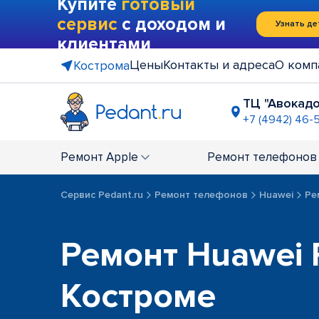
Купите
готовый
сервис
с доходом и
Узнать де
клиентами
Цены
Контакты и адреса
О комп
Кострома
ТЦ "Авокадо
+7 (4942) 46-
Ремонт
Apple
Ремонт
телефонов
Сервис Pedant.ru
Ремонт телефонов
Huawei
Ре
Ремонт Huawei 
Костроме