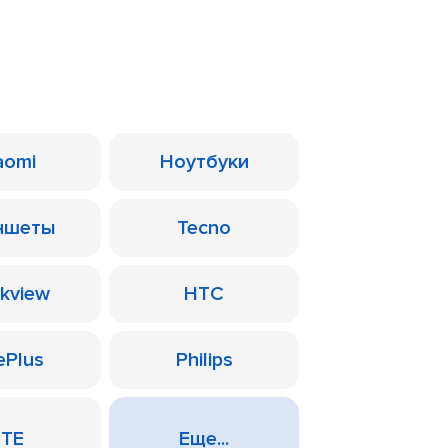
aomi
Ноутбуки
ншеты
Tecno
ckview
HTC
ePlus
Philips
ZTE
Еще...