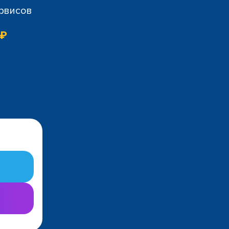
ервисов
 ₽