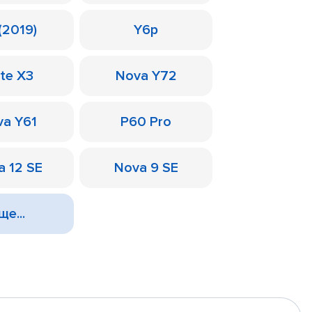
(2019)
Y6p
te X3
Nova Y72
a Y61
P60 Pro
a 12 SE
Nova 9 SE
ще...