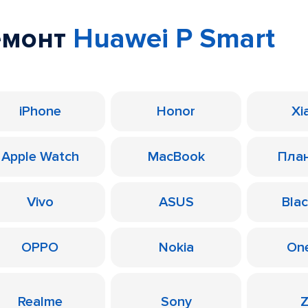
емонт
Huawei P Smart
iPhone
Honor
Xi
Apple Watch
MacBook
Пла
Vivo
ASUS
Bla
OPPO
Nokia
On
Realme
Sony