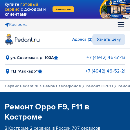
Купите
готовый
сервис
с доходом и
Узнать детали
клиентами
Кострома
Адреса (2)
Узнать цену
+7 (4942) 46-51-13
ул. Советская, д. 103А
+7 (4942) 46-52-21
ТЦ "Авокадо"
Сервис Pedant.ru
Ремонт телефонов
Ремонт OPPO
Ремонт
Ремонт Oppo F9, F11 в
Костроме
В Костроме 2 сервиса, в России 707 сервисов