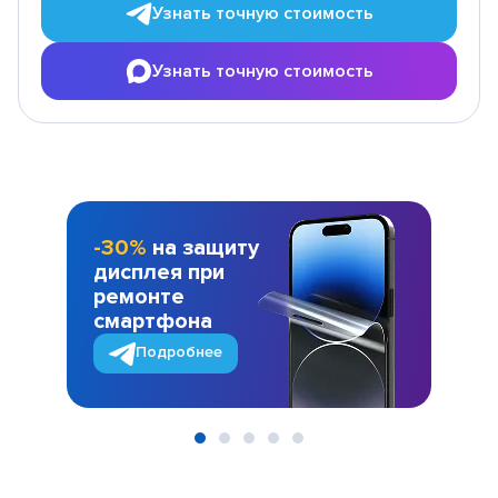
Узнать точную стоимость
Узнать точную стоимость
-30%
на защиту
дисплея при
ремонте
смартфона
Подробнее
Item
1