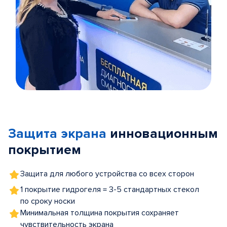
Item
1
of
Защита экрана
инновационным
5
покрытием
Защита для любого устройства со всех сторон
1 покрытие гидрогеля = 3-5 стандартных стекол
по сроку носки
Минимальная толщина покрытия сохраняет
чувствительность экрана