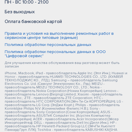
ПН - ВС 10:00 - 21:00
Без выходных
Оплата банковской картой
Правила и условия на выполнение ремонтных работ в
сервисном центре типовые (единые)
Политика обработки персональных данных
Политика обработки персональных данных в ООО
"Цифровой сервис"
Для улучшения качества обслуживания ваш разговор может быть
записан
iPhone, Macbook, iPad - правообладатель Apple Inc. (Эпл Инк.); Huawei и
Honor - правообладатель HUAWEI TECHNOLOGIES CO., LTD. (ХУАВЕЙ
ТЕКНОЛОДЖИС КО., ЛТД.); Samsung – правообладатель Samsung
Electronics Co. Ltd. (Самсунг Электроникс Ко., Лтд.); MEIZU -
правообладатель MEIZU TECHNOLOGY CO., LTD.; Nokia -
правообладатель Nokia Corporation (Нокиа Корпорейшн); Lenovo -
правообладатель Lenovo (Beijing) Limited; Xiaomi - правообладатель
Xiaomi Inc.; ZTE - правообладатель ZTE Corporation; HTC -
правообладатель HTC CORPORATION (Эйч-Ти-Си КОРПОРЕЙШН); LG -
правообладатель LG Corp. (ЭлДжи Корп.); Philips - правообладатель
Koninklijke Philips N.V. (Конинклийке Филипс Н.В.); Sony -
правообладатель Sony Corporation (Сони Корпорейшн); ASUS -
правообладатель ASUSTeK Computer Inc. (Асустек Компьютер
Инкорпорейшн); ACER - правообладатель Acer Incorporated (Эйсер
Инкорпорейтед); DELL - правообладатель Dell Inc.(Делл Инк.); HP -
правообладатель HP Hewlett-Packard Group LLC (ЭйчПи Хьюлетт
Паккард Груп ЛЛК); Toshiba - правообладатель KABUSHIKI KAISHA