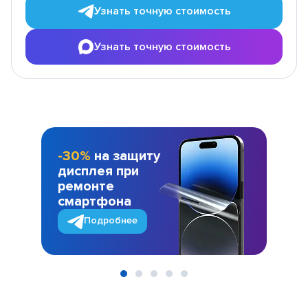
Узнать точную стоимость
Узнать точную стоимость
-30%
на защиту
дисплея при
ремонте
смартфона
Подробнее
Item
1