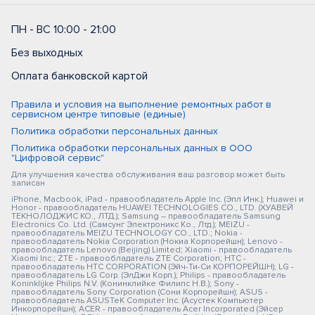
ПН - ВС 10:00 - 21:00
Без выходных
Оплата банковской картой
Правила и условия на выполнение ремонтных работ в
сервисном центре типовые (единые)
Политика обработки персональных данных
Политика обработки персональных данных в ООО
"Цифровой сервис"
Для улучшения качества обслуживания ваш разговор может быть
записан
iPhone, Macbook, iPad - правообладатель Apple Inc. (Эпл Инк.); Huawei и
Honor - правообладатель HUAWEI TECHNOLOGIES CO., LTD. (ХУАВЕЙ
ТЕКНОЛОДЖИС КО., ЛТД.); Samsung – правообладатель Samsung
Electronics Co. Ltd. (Самсунг Электроникс Ко., Лтд.); MEIZU -
правообладатель MEIZU TECHNOLOGY CO., LTD.; Nokia -
правообладатель Nokia Corporation (Нокиа Корпорейшн); Lenovo -
правообладатель Lenovo (Beijing) Limited; Xiaomi - правообладатель
Xiaomi Inc.; ZTE - правообладатель ZTE Corporation; HTC -
правообладатель HTC CORPORATION (Эйч-Ти-Си КОРПОРЕЙШН); LG -
правообладатель LG Corp. (ЭлДжи Корп.); Philips - правообладатель
Koninklijke Philips N.V. (Конинклийке Филипс Н.В.); Sony -
правообладатель Sony Corporation (Сони Корпорейшн); ASUS -
правообладатель ASUSTeK Computer Inc. (Асустек Компьютер
Инкорпорейшн); ACER - правообладатель Acer Incorporated (Эйсер