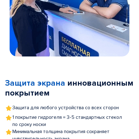
Item
1
of
Защита экрана
инновационным
5
покрытием
Защита для любого устройства со всех сторон
1 покрытие гидрогеля = 3-5 стандартных стекол
по сроку носки
Минимальная толщина покрытия сохраняет
чувствительность экрана