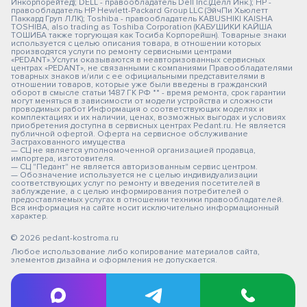
Инкорпорейтед); DELL - правообладатель Dell Inc.(Делл Инк.); HP -
правообладатель HP Hewlett-Packard Group LLC (ЭйчПи Хьюлетт
Паккард Груп ЛЛК); Toshiba - правообладатель KABUSHIKI KAISHA
TOSHIBA, also trading as Toshiba Corporation (КАБУШИКИ КАЙША
ТОШИБА также торгующая как Тосиба Корпорейшн). Товарные знаки
используется с целью описания товара, в отношении которых
производятся услуги по ремонту сервисными центрами
«PEDANT».Услуги оказываются в неавторизованных сервисных
центрах «PEDANT», не связанными с компаниями Правообладателями
товарных знаков и/или с ее официальными представителями в
отношении товаров, которые уже были введены в гражданский
оборот в смысле статьи 1487 ГК РФ ** - время ремонта, срок гарантии
могут меняться в зависимости от модели устройства и сложности
проводимых работ Информация о соответствующих моделях и
комплектациях и их наличии, ценах, возможных выгодах и условиях
приобретения доступна в сервисных центрах Pedant.ru. Не является
публичной офертой. Оферта на сервисное обслуживание
Застрахованного имущества
— СЦ не является уполномоченной организацией продавца,
импортера, изготовителя.
— СЦ "Педант" не является авторизованным сервис центром.
— Обозначение используется не с целью индивидуализации
соответствующих услуг по ремонту и введения посетителей в
заблуждение, а с целью информирования потребителей о
предоставляемых услугах в отношении техники правообладателей.
Вся информация на сайте носит исключительно информационный
характер.
© 2026 pedant-kostroma.ru
Любое использование либо копирование материалов сайта,
элементов дизайна и оформления не допускается.