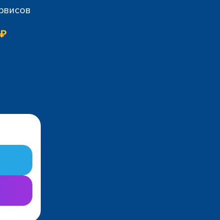
ервисов
 ₽