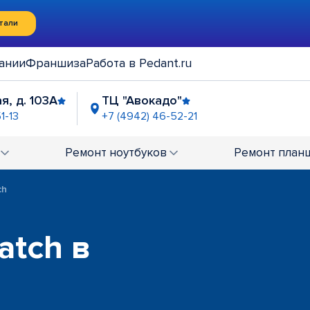
тали
ании
Франшиза
Работа в Pedant.ru
я, д. 103А
ТЦ "Авокадо"
1-13
+7 (4942) 46-52-21
Ремонт
ноутбуков
Ремонт
план
ch
atch в