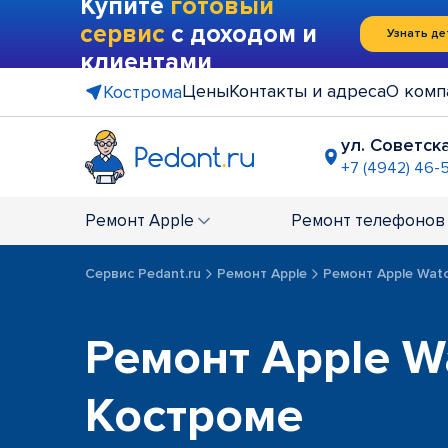
Купите
готовый
сервис
с доходом и
Узнать де
клиентами
Цены
Контакты и адреса
О комп
Кострома
ул. Советска
+7 (4942) 46-5
Ремонт
Apple
Ремонт
телефонов
Сервис Pedant.ru
Ремонт Apple
Ремонт Apple Wat
Ремонт Apple W
Костроме