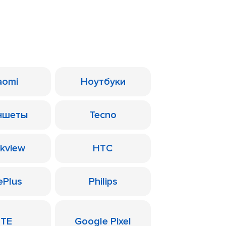
aomi
Ноутбуки
ншеты
Tecno
ckview
HTC
ePlus
Philips
ZTE
Google Pixel