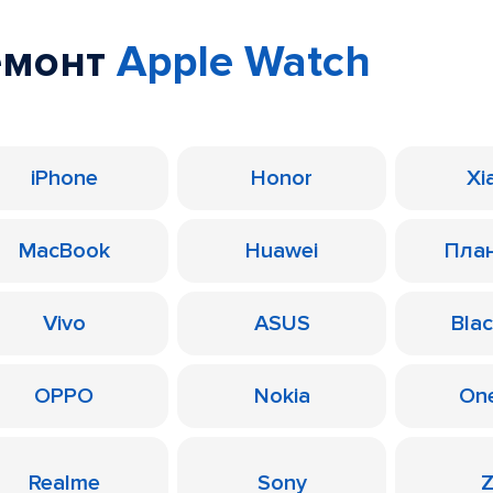
емонт
Apple Watch
iPhone
Honor
Xi
MacBook
Huawei
Пла
Vivo
ASUS
Bla
OPPO
Nokia
On
Realme
Sony