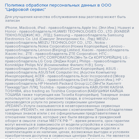
Политика обработки персональных данных в ООО
"Цифровой сервис"
Для улучшения качества обслуживания ваш разговор может быть
записан
iPhone, Macbook, iPad - правообладатель Apple Inc. (Эпл Инк.); Huawei и
Honor - правообладатель HUAWEI TECHNOLOGIES CO., LTD. (ХУАВЕЙ
ТЕКНОЛОДЖИС КО., ЛТД.); Samsung – правообладатель Samsung
Electronics Co. Ltd. (Самсунг Электроникс Ко., Лтд.); MEIZU -
правообладатель MEIZU TECHNOLOGY CO., LTD.; Nokia -
правообладатель Nokia Corporation (Нокиа Корпорейшн); Lenovo -
правообладатель Lenovo (Beijing) Limited; Xiaomi - правообладатель
Xiaomi Inc.; ZTE - правообладатель ZTE Corporation; HTC -
правообладатель HTC CORPORATION (Эйч-Ти-Си КОРПОРЕЙШН); LG -
правообладатель LG Corp. (ЭлДжи Корп.); Philips - правообладатель
Koninklijke Philips N.V. (Конинклийке Филипс Н.В.); Sony -
правообладатель Sony Corporation (Сони Корпорейшн); ASUS -
правообладатель ASUSTeK Computer Inc. (Асустек Компьютер
Инкорпорейшн); ACER - правообладатель Acer Incorporated (Эйсер
Инкорпорейтед); DELL - правообладатель Dell Inc.(Делл Инк.); HP -
правообладатель HP Hewlett-Packard Group LLC (ЭйчПи Хьюлетт
Паккард Груп ЛЛК); Toshiba - правообладатель KABUSHIKI KAISHA
TOSHIBA, also trading as Toshiba Corporation (КАБУШИКИ КАЙША
ТОШИБА также торгующая как Тосиба Корпорейшн). Товарные знаки
используется с целью описания товара, в отношении которых
производятся услуги по ремонту сервисными центрами
«PEDANT».Услуги оказываются в неавторизованных сервисных
центрах «PEDANT», не связанными с компаниями Правообладателями
товарных знаков и/или с ее официальными представителями в
отношении товаров, которые уже были введены в гражданский
оборот в смысле статьи 1487 ГК РФ ** - время ремонта, срок гарантии
могут меняться в зависимости от модели устройства и сложности
проводимых работ Информация о соответствующих моделях и
комплектациях и их наличии, ценах, возможных выгодах и условиях
приобретения доступна в сервисных центрах Pedant.ru. Не является