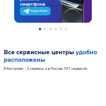
смартфона
Подробнее
Item
1
of
Все сервисные центры
удобно
6
расположены
В Костроме - 2 сервиса, а в России 707 сервисов