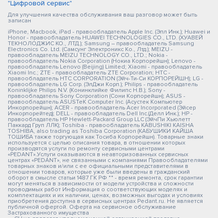
"Цифровой сервис"
Для улучшения качества обслуживания ваш разговор может быть
записан
iPhone, Macbook, iPad - правообладатель Apple Inc. (Эпл Инк.); Huawei и
Honor - правообладатель HUAWEI TECHNOLOGIES CO., LTD. (ХУАВЕЙ
ТЕКНОЛОДЖИС КО., ЛТД.); Samsung – правообладатель Samsung
Electronics Co. Ltd. (Самсунг Электроникс Ко., Лтд.); MEIZU -
правообладатель MEIZU TECHNOLOGY CO., LTD.; Nokia -
правообладатель Nokia Corporation (Нокиа Корпорейшн); Lenovo -
правообладатель Lenovo (Beijing) Limited; Xiaomi - правообладатель
Xiaomi Inc.; ZTE - правообладатель ZTE Corporation; HTC -
правообладатель HTC CORPORATION (Эйч-Ти-Си КОРПОРЕЙШН); LG -
правообладатель LG Corp. (ЭлДжи Корп.); Philips - правообладатель
Koninklijke Philips N.V. (Конинклийке Филипс Н.В.); Sony -
правообладатель Sony Corporation (Сони Корпорейшн); ASUS -
правообладатель ASUSTeK Computer Inc. (Асустек Компьютер
Инкорпорейшн); ACER - правообладатель Acer Incorporated (Эйсер
Инкорпорейтед); DELL - правообладатель Dell Inc.(Делл Инк.); HP -
правообладатель HP Hewlett-Packard Group LLC (ЭйчПи Хьюлетт
Паккард Груп ЛЛК); Toshiba - правообладатель KABUSHIKI KAISHA
TOSHIBA, also trading as Toshiba Corporation (КАБУШИКИ КАЙША
ТОШИБА также торгующая как Тосиба Корпорейшн). Товарные знаки
используется с целью описания товара, в отношении которых
производятся услуги по ремонту сервисными центрами
«PEDANT».Услуги оказываются в неавторизованных сервисных
центрах «PEDANT», не связанными с компаниями Правообладателями
товарных знаков и/или с ее официальными представителями в
отношении товаров, которые уже были введены в гражданский
оборот в смысле статьи 1487 ГК РФ ** - время ремонта, срок гарантии
могут меняться в зависимости от модели устройства и сложности
проводимых работ Информация о соответствующих моделях и
комплектациях и их наличии, ценах, возможных выгодах и условиях
приобретения доступна в сервисных центрах Pedant.ru. Не является
публичной офертой. Оферта на сервисное обслуживание
Застрахованного имущества