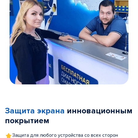
Item
1
of
Защита экрана
инновационным
5
покрытием
Защита для любого устройства со всех сторон