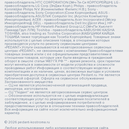
правообладатель HTC CORPORATION (Эйч-Ти-Си КОРПОРЕЙШН); LG -
правообладатель LG Corp. (ЭлДжи Корп.); Philips - правообладатель
Koninklijke Philips N.V. (Конинклийке Филипс Н.В.); Sony -
правообладатель Sony Corporation (Сони Корпорейшн); ASUS -
правообладатель ASUSTeK Computer Inc. (Асустек Компьютер
Инкорпорейшн); ACER - правообладатель Acer Incorporated (Эйсер
Инкорпорейтед); DELL - правообладатель Dell Inc.(Делл Инк.); HP -
правообладатель HP Hewlett-Packard Group LLC (ЭйчПи Хьюлетт
Паккард Груп ЛЛК); Toshiba - правообладатель KABUSHIKI KAISHA
TOSHIBA, also trading as Toshiba Corporation (КАБУШИКИ КАЙША
ТОШИБА также торгующая как Тосиба Корпорейшн). Товарные знаки
используется с целью описания товара, в отношении которых
производятся услуги по ремонту сервисными центрами
«PEDANT».Услуги оказываются в неавторизованных сервисных
центрах «PEDANT», не связанными с компаниями Правообладателями
товарных знаков и/или с ее официальными представителями в
отношении товаров, которые уже были введены в гражданский
оборот в смысле статьи 1487 ГК РФ ** - время ремонта, срок гарантии
могут меняться в зависимости от модели устройства и сложности
проводимых работ Информация о соответствующих моделях и
комплектациях и их наличии, ценах, возможных выгодах и условиях
приобретения доступна в сервисных центрах Pedant.ru. Не является
публичной офертой. Оферта на сервисное обслуживание
Застрахованного имущества
— СЦ не является уполномоченной организацией продавца,
импортера, изготовителя.
— СЦ "Педант" не является авторизованным сервис центром.
— Обозначение используется не с целью индивидуализации
соответствующих услуг по ремонту и введения посетителей в
заблуждение, а с целью информирования потребителей о
предоставляемых услугах в отношении техники правообладателей.
Вся информация на сайте носит исключительно информационный
характер.
© 2026 pedant-kostroma.ru
Любое использование либо копирование материалов сайта,