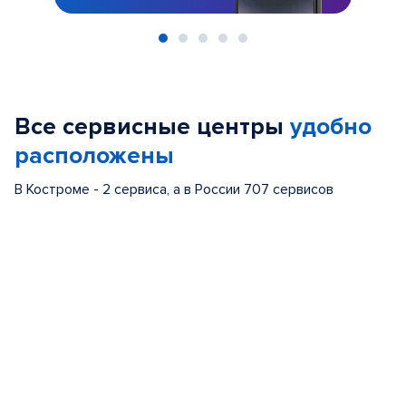
Item
1
of
Все сервисные центры
удобно
5
расположены
В Костроме - 2 сервиса, а в России 707 сервисов