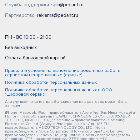
Служба поддержки:
spk@pedant.ru
Партнерство:
reklama@pedant.ru
ПН - ВС 10:00 - 21:00
Без выходных
Оплата банковской картой
Правила и условия на выполнение ремонтных работ в
сервисном центре типовые (единые)
Политика обработки персональных данных
Политика обработки персональных данных в ООО
"Цифровой сервис"
Для улучшения качества обслуживания ваш разговор может быть
записан
iPhone, Macbook, iPad - правообладатель Apple Inc. (Эпл Инк.); Huawei и
Honor - правообладатель HUAWEI TECHNOLOGIES CO., LTD. (ХУАВЕЙ
ТЕКНОЛОДЖИС КО., ЛТД.); Samsung – правообладатель Samsung
Electronics Co. Ltd. (Самсунг Электроникс Ко., Лтд.); MEIZU -
правообладатель MEIZU TECHNOLOGY CO., LTD.; Nokia -
правообладатель Nokia Corporation (Нокиа Корпорейшн); Lenovo -
правообладатель Lenovo (Beijing) Limited; Xiaomi - правообладатель
Xiaomi Inc.; ZTE - правообладатель ZTE Corporation; HTC -