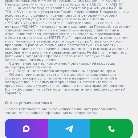
правообладатель HP Hewlett-Packard Group LLC (ЭйчПи Хьюлетт
Паккард Груп ЛЛК); Toshiba - правообладатель KABUSHIKI KAISHA
TOSHIBA, also trading as Toshiba Corporation (КАБУШИКИ КАЙША
ТОШИБА также торгующая как Тосиба Корпорейшн). Товарные знаки
используется с целью описания товара, в отношении которых
производятся услуги по ремонту сервисными центрами
«PEDANT».Услуги оказываются в неавторизованных сервисных
центрах «PEDANT», не связанными с компаниями Правообладателями
товарных знаков и/или с ее официальными представителями в
отношении товаров, которые уже были введены в гражданский
оборот в смысле статьи 1487 ГК РФ ** - время ремонта, срок гарантии
могут меняться в зависимости от модели устройства и сложности
проводимых работ Информация о соответствующих моделях и
комплектациях и их наличии, ценах, возможных выгодах и условиях
приобретения доступна в сервисных центрах Pedant.ru. Не является
публичной офертой. Оферта на сервисное обслуживание
Застрахованного имущества
— СЦ не является уполномоченной организацией продавца,
импортера, изготовителя.
— СЦ "Педант" не является авторизованным сервис центром.
— Обозначение используется не с целью индивидуализации
соответствующих услуг по ремонту и введения посетителей в
заблуждение, а с целью информирования потребителей о
предоставляемых услугах в отношении техники правообладателей.
Вся информация на сайте носит исключительно информационный
характер.
© 2026 pedant-kostroma.ru
Любое использование либо копирование материалов сайта,
элементов дизайна и оформления не допускается.