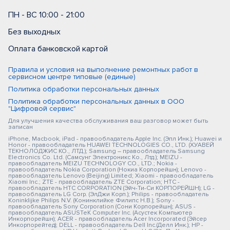
ПН - ВС 10:00 - 21:00
Без выходных
Оплата банковской картой
Правила и условия на выполнение ремонтных работ в
сервисном центре типовые (единые)
Политика обработки персональных данных
Политика обработки персональных данных в ООО
"Цифровой сервис"
Для улучшения качества обслуживания ваш разговор может быть
записан
iPhone, Macbook, iPad - правообладатель Apple Inc. (Эпл Инк.); Huawei и
Honor - правообладатель HUAWEI TECHNOLOGIES CO., LTD. (ХУАВЕЙ
ТЕКНОЛОДЖИС КО., ЛТД.); Samsung – правообладатель Samsung
Electronics Co. Ltd. (Самсунг Электроникс Ко., Лтд.); MEIZU -
правообладатель MEIZU TECHNOLOGY CO., LTD.; Nokia -
правообладатель Nokia Corporation (Нокиа Корпорейшн); Lenovo -
правообладатель Lenovo (Beijing) Limited; Xiaomi - правообладатель
Xiaomi Inc.; ZTE - правообладатель ZTE Corporation; HTC -
правообладатель HTC CORPORATION (Эйч-Ти-Си КОРПОРЕЙШН); LG -
правообладатель LG Corp. (ЭлДжи Корп.); Philips - правообладатель
Koninklijke Philips N.V. (Конинклийке Филипс Н.В.); Sony -
правообладатель Sony Corporation (Сони Корпорейшн); ASUS -
правообладатель ASUSTeK Computer Inc. (Асустек Компьютер
Инкорпорейшн); ACER - правообладатель Acer Incorporated (Эйсер
Инкорпорейтед); DELL - правообладатель Dell Inc.(Делл Инк.); HP -