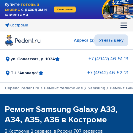
Купите
готовый
сервис
с доходом и
Узнать детали
клиентами
Кострома
Адреса (2)
Узнать цену
+7 (4942) 46-51-13
ул. Советская, д. 103А
+7 (4942) 46-52-21
ТЦ "Авокадо"
Сервис Pedant.ru
Ремонт телефонов
Samsung
Ремонт Gala
Ремонт Samsung Galaxy A33,
A34, A35, A36 в Костроме
В Костроме 2 сервиса, в России 707 сервисов