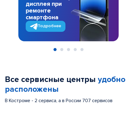
дисплея при
ремонте
смартфона
Подробнее
Item
1
of
Все сервисные центры
удобно
5
расположены
В Костроме - 2 сервиса, а в России 707 сервисов