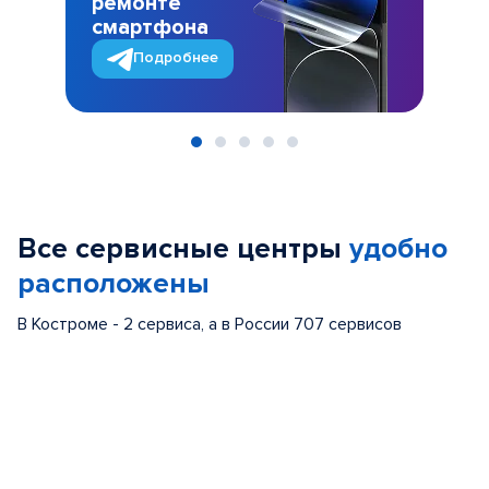
ремонте
смартфона
Подробнее
Item
1
of
Все сервисные центры
удобно
5
расположены
В Костроме - 2 сервиса, а в России 707 сервисов