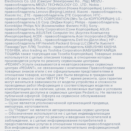
Electronics Co. Ltd. (Самсунг Электроникс Ко., Лтд.); MEIZU -
правообладатель MEIZU TECHNOLOGY CO., LTD.; Nokia -
правообладатель Nokia Corporation (Нокиа Корпорейшн); Lenovo -
правообладатель Lenovo (Beijing) Limited; Xiaomi - правообладатель
Xiaomi Inc.; ZTE - правообладатель ZTE Corporation; HTC -
правообладатель HTC CORPORATION (Эйч-Ти-Си КОРПОРЕЙШН); LG -
правообладатель LG Corp. (ЭлДжи Корп.); Philips - правообладатель
Koninklijke Philips N.V. (Конинклийке Филипс Н.В.); Sony -
правообладатель Sony Corporation (Сони Корпорейшн); ASUS -
правообладатель ASUSTeK Computer Inc. (Асустек Компьютер
Инкорпорейшн); ACER - правообладатель Acer Incorporated (Эйсер
Инкорпорейтед); DELL - правообладатель Dell Inc.(Делл Инк.); HP -
правообладатель HP Hewlett-Packard Group LLC (ЭйчПи Хьюлетт
Паккард Груп ЛЛК); Toshiba - правообладатель KABUSHIKI KAISHA
TOSHIBA, also trading as Toshiba Corporation (КАБУШИКИ КАЙША
ТОШИБА также торгующая как Тосиба Корпорейшн). Товарные знаки
используется с целью описания товара, в отношении которых
производятся услуги по ремонту сервисными центрами
«PEDANT».Услуги оказываются в неавторизованных сервисных
центрах «PEDANT», не связанными с компаниями Правообладателями
товарных знаков и/или с ее официальными представителями в
отношении товаров, которые уже были введены в гражданский
оборот в смысле статьи 1487 ГК РФ ** - время ремонта, срок гарантии
могут меняться в зависимости от модели устройства и сложности
проводимых работ Информация о соответствующих моделях и
комплектациях и их наличии, ценах, возможных выгодах и условиях
приобретения доступна в сервисных центрах Pedant.ru. Не является
публичной офертой. Оферта на сервисное обслуживание
Застрахованного имущества
— СЦ не является уполномоченной организацией продавца,
импортера, изготовителя.
— СЦ "Педант" не является авторизованным сервис центром.
— Обозначение используется не с целью индивидуализации
соответствующих услуг по ремонту и введения посетителей в
заблуждение, а с целью информирования потребителей о
предоставляемых услугах в отношении техники правообладателей.
Вся информация на сайте носит исключительно информационный