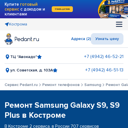
Купите
готовый
сервис
с доходом и
Узнать детали
клиентами
Кострома
Адреса (2)
Узнать цену
+7 (4942) 46-52-21
ТЦ "Авокадо"
+7 (4942) 46-51-13
ул. Советская, д. 103А
Сервис Pedant.ru
Ремонт телефонов
Samsung
Ремонт Gala
Ремонт Samsung Galaxy S9, S9
Plus в Костроме
В Костроме 2 сервиса, в России 707 сервисов