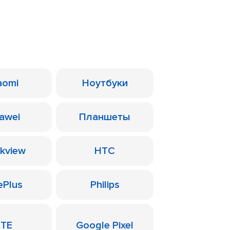
aomi
Ноутбуки
awei
Планшеты
ckview
HTC
ePlus
Philips
ZTE
Google Pixel