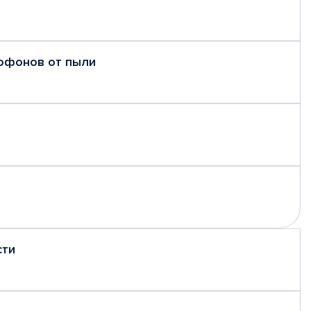
рофонов от пыли
сти