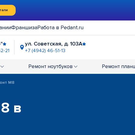
тали
ании
Франшиза
Работа в Pedant.ru
"
ул. Советская, д. 103А
52-21
+7 (4942) 46-51-13
Ремонт
ноутбуков
Ремонт
план
онт M8
8 в