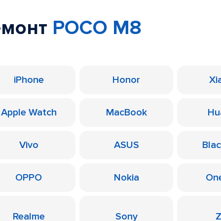
емонт
POCO M8
iPhone
Honor
Xi
Apple Watch
MacBook
Hu
Vivo
ASUS
Bla
OPPO
Nokia
On
Realme
Sony