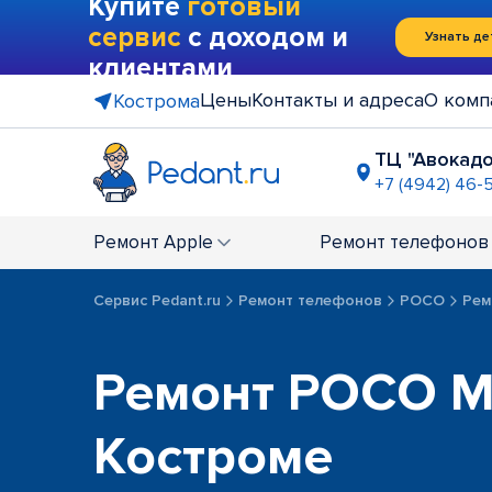
Купите
готовый
сервис
с доходом и
Узнать де
клиентами
Цены
Контакты и адреса
О комп
Кострома
ТЦ "Авокадо
+7 (4942) 46-
Ремонт
Apple
Ремонт
телефонов
Сервис Pedant.ru
Ремонт телефонов
POCO
Рем
Ремонт POCO M
Костроме