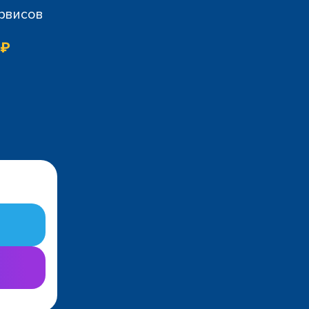
ервисов
 ₽