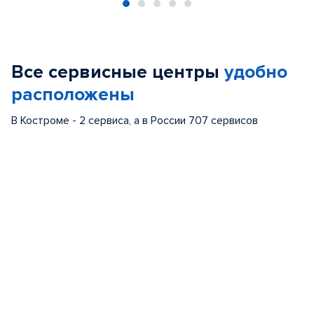
Item
1
of
Все сервисные центры
удобно
5
расположены
В Костроме - 2 сервиса, а в России 707 сервисов