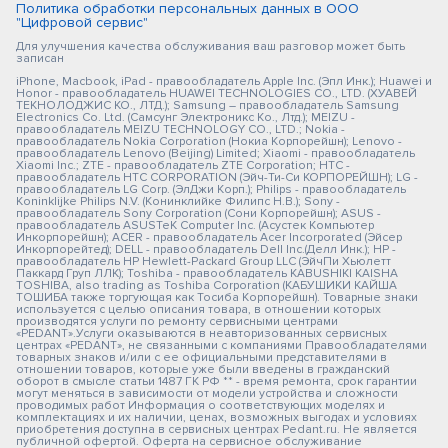
Политика обработки персональных данных в ООО
"Цифровой сервис"
Для улучшения качества обслуживания ваш разговор может быть
записан
iPhone, Macbook, iPad - правообладатель Apple Inc. (Эпл Инк.); Huawei и
Honor - правообладатель HUAWEI TECHNOLOGIES CO., LTD. (ХУАВЕЙ
ТЕКНОЛОДЖИС КО., ЛТД.); Samsung – правообладатель Samsung
Electronics Co. Ltd. (Самсунг Электроникс Ко., Лтд.); MEIZU -
правообладатель MEIZU TECHNOLOGY CO., LTD.; Nokia -
правообладатель Nokia Corporation (Нокиа Корпорейшн); Lenovo -
правообладатель Lenovo (Beijing) Limited; Xiaomi - правообладатель
Xiaomi Inc.; ZTE - правообладатель ZTE Corporation; HTC -
правообладатель HTC CORPORATION (Эйч-Ти-Си КОРПОРЕЙШН); LG -
правообладатель LG Corp. (ЭлДжи Корп.); Philips - правообладатель
Koninklijke Philips N.V. (Конинклийке Филипс Н.В.); Sony -
правообладатель Sony Corporation (Сони Корпорейшн); ASUS -
правообладатель ASUSTeK Computer Inc. (Асустек Компьютер
Инкорпорейшн); ACER - правообладатель Acer Incorporated (Эйсер
Инкорпорейтед); DELL - правообладатель Dell Inc.(Делл Инк.); HP -
правообладатель HP Hewlett-Packard Group LLC (ЭйчПи Хьюлетт
Паккард Груп ЛЛК); Toshiba - правообладатель KABUSHIKI KAISHA
TOSHIBA, also trading as Toshiba Corporation (КАБУШИКИ КАЙША
ТОШИБА также торгующая как Тосиба Корпорейшн). Товарные знаки
используется с целью описания товара, в отношении которых
производятся услуги по ремонту сервисными центрами
«PEDANT».Услуги оказываются в неавторизованных сервисных
центрах «PEDANT», не связанными с компаниями Правообладателями
товарных знаков и/или с ее официальными представителями в
отношении товаров, которые уже были введены в гражданский
оборот в смысле статьи 1487 ГК РФ ** - время ремонта, срок гарантии
могут меняться в зависимости от модели устройства и сложности
проводимых работ Информация о соответствующих моделях и
комплектациях и их наличии, ценах, возможных выгодах и условиях
приобретения доступна в сервисных центрах Pedant.ru. Не является
публичной офертой. Оферта на сервисное обслуживание