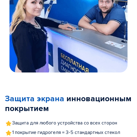
Item
1
of
Защита экрана
инновационным
5
покрытием
Защита для любого устройства со всех сторон
1 покрытие гидрогеля = 3-5 стандартных стекол