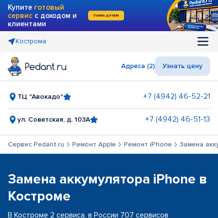
Купите
готовый
сервис
с доходом и
Узнать детали
клиентами
Кострома
Адреса (2)
Узнать цену
+7 (4942) 46-52-21
ТЦ "Авокадо"
+7 (4942) 46-51-13
ул. Советская, д. 103А
Сервис Pedant.ru
Ремонт Apple
Ремонт iPhone
Замена акк
Замена аккумулятора iPhone в
Костроме
В Костроме 2 сервиса, в России 707 сервисов