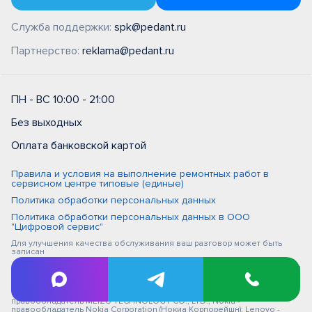
Служба поддержки:
spk@pedant.ru
Партнерство:
reklama@pedant.ru
ПН - ВС 10:00 - 21:00
Без выходных
Оплата банковской картой
Правила и условия на выполнение ремонтных работ в
сервисном центре типовые (единые)
Политика обработки персональных данных
Политика обработки персональных данных в ООО
"Цифровой сервис"
Для улучшения качества обслуживания ваш разговор может быть
записан
iPhone, Macbook, iPad - правообладатель Apple Inc. (Эпл Инк.); Huawei и
Honor - правообладатель HUAWEI TECHNOLOGIES CO., LTD. (ХУАВЕЙ
ТЕКНОЛОДЖИС КО., ЛТД.); Samsung – правообладатель Samsung
Electronics Co. Ltd. (Самсунг Электроникс Ко., Лтд.); MEIZU -
правообладатель MEIZU TECHNOLOGY CO., LTD.; Nokia -
правообладатель Nokia Corporation (Нокиа Корпорейшн); Lenovo -