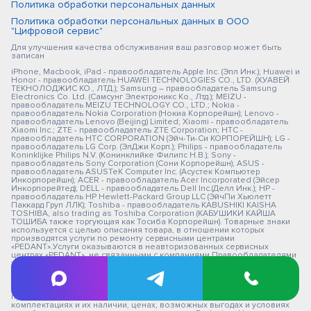
Политика обработки персональных данных
Политика обработки персональных данных в ООО
"Цифровой сервис"
Для улучшения качества обслуживания ваш разговор может быть
записан
iPhone, Macbook, iPad - правообладатель Apple Inc. (Эпл Инк.); Huawei и
Honor - правообладатель HUAWEI TECHNOLOGIES CO., LTD. (ХУАВЕЙ
ТЕКНОЛОДЖИС КО., ЛТД.); Samsung – правообладатель Samsung
Electronics Co. Ltd. (Самсунг Электроникс Ко., Лтд.); MEIZU -
правообладатель MEIZU TECHNOLOGY CO., LTD.; Nokia -
правообладатель Nokia Corporation (Нокиа Корпорейшн); Lenovo -
правообладатель Lenovo (Beijing) Limited; Xiaomi - правообладатель
Xiaomi Inc.; ZTE - правообладатель ZTE Corporation; HTC -
правообладатель HTC CORPORATION (Эйч-Ти-Си КОРПОРЕЙШН); LG -
правообладатель LG Corp. (ЭлДжи Корп.); Philips - правообладатель
Koninklijke Philips N.V. (Конинклийке Филипс Н.В.); Sony -
правообладатель Sony Corporation (Сони Корпорейшн); ASUS -
правообладатель ASUSTeK Computer Inc. (Асустек Компьютер
Инкорпорейшн); ACER - правообладатель Acer Incorporated (Эйсер
Инкорпорейтед); DELL - правообладатель Dell Inc.(Делл Инк.); HP -
правообладатель HP Hewlett-Packard Group LLC (ЭйчПи Хьюлетт
Паккард Груп ЛЛК); Toshiba - правообладатель KABUSHIKI KAISHA
TOSHIBA, also trading as Toshiba Corporation (КАБУШИКИ КАЙША
ТОШИБА также торгующая как Тосиба Корпорейшн). Товарные знаки
используется с целью описания товара, в отношении которых
производятся услуги по ремонту сервисными центрами
«PEDANT».Услуги оказываются в неавторизованных сервисных
центрах «PEDANT», не связанными с компаниями Правообладателями
товарных знаков и/или с ее официальными представителями в
отношении товаров, которые уже были введены в гражданский
оборот в смысле статьи 1487 ГК РФ ** - время ремонта, срок гарантии
могут меняться в зависимости от модели устройства и сложности
проводимых работ Информация о соответствующих моделях и
комплектациях и их наличии, ценах, возможных выгодах и условиях