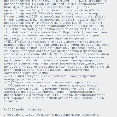
правообладатель HTC CORPORATION (Эйч-Ти-Си КОРПОРЕЙШН); LG -
правообладатель LG Corp. (ЭлДжи Корп.); Philips - правообладатель
Koninklijke Philips N.V. (Конинклийке Филипс Н.В.); Sony -
правообладатель Sony Corporation (Сони Корпорейшн); ASUS -
правообладатель ASUSTeK Computer Inc. (Асустек Компьютер
Инкорпорейшн); ACER - правообладатель Acer Incorporated (Эйсер
Инкорпорейтед); DELL - правообладатель Dell Inc.(Делл Инк.); HP -
правообладатель HP Hewlett-Packard Group LLC (ЭйчПи Хьюлетт
Паккард Груп ЛЛК); Toshiba - правообладатель KABUSHIKI KAISHA
TOSHIBA, also trading as Toshiba Corporation (КАБУШИКИ КАЙША
ТОШИБА также торгующая как Тосиба Корпорейшн). Товарные знаки
используется с целью описания товара, в отношении которых
производятся услуги по ремонту сервисными центрами
«PEDANT».Услуги оказываются в неавторизованных сервисных
центрах «PEDANT», не связанными с компаниями Правообладателями
товарных знаков и/или с ее официальными представителями в
отношении товаров, которые уже были введены в гражданский
оборот в смысле статьи 1487 ГК РФ ** - время ремонта, срок гарантии
могут меняться в зависимости от модели устройства и сложности
проводимых работ Информация о соответствующих моделях и
комплектациях и их наличии, ценах, возможных выгодах и условиях
приобретения доступна в сервисных центрах Pedant.ru. Не является
публичной офертой. Оферта на сервисное обслуживание
Застрахованного имущества
— СЦ не является уполномоченной организацией продавца,
импортера, изготовителя.
— СЦ "Педант" не является авторизованным сервис центром.
— Обозначение используется не с целью индивидуализации
соответствующих услуг по ремонту и введения посетителей в
заблуждение, а с целью информирования потребителей о
предоставляемых услугах в отношении техники правообладателей.
Вся информация на сайте носит исключительно информационный
характер.
© 2026 pedant-kostroma.ru
Любое использование либо копирование материалов сайта,