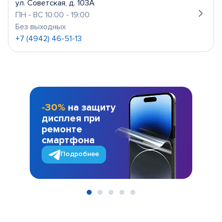
ул. Советская, д. 103А
ПН - ВС 10:00 - 19:00
Без выходных
+7 (4942) 46-51-13
-30%
на защиту
дисплея при
ремонте
смартфона
Подробнее
Item
1