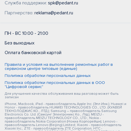
Служба поддержки:
spk@pedant.ru
Партнерство:
reklama@pedant.ru
ПН - ВС 10:00 - 21:00
Без выходных
Оплата банковской картой
Правила и условия на выполнение ремонтных работ в
сервисном центре типовые (единые)
Политика обработки персональных данных
Политика обработки персональных данных в ООО
"Цифровой сервис"
Для улучшения качества обслуживания ваш разговор может быть
записан
iPhone, Macbook, iPad - правообладатель Apple Inc. (Эпл Инк.); Huawei и
Honor - правообладатель HUAWEI TECHNOLOGIES CO., LTD. (ХУАВЕЙ
ТЕКНОЛОДЖИС КО., ЛТД.); Samsung – правообладатель Samsung
Electronics Co. Ltd. (Самсунг Электроникс Ко., Лтд.); MEIZU -
правообладатель MEIZU TECHNOLOGY CO., LTD.; Nokia -
правообладатель Nokia Corporation (Нокиа Корпорейшн); Lenovo -
правообладатель Lenovo (Beijing) Limited; Xiaomi - правообладатель
Xiaomi Inc.; ZTE - правообладатель ZTE Corporation; HTC -