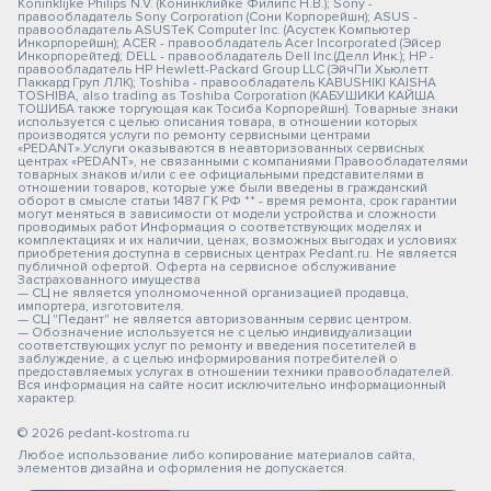
Koninklijke Philips N.V. (Конинклийке Филипс Н.В.); Sony -
правообладатель Sony Corporation (Сони Корпорейшн); ASUS -
правообладатель ASUSTeK Computer Inc. (Асустек Компьютер
Инкорпорейшн); ACER - правообладатель Acer Incorporated (Эйсер
Инкорпорейтед); DELL - правообладатель Dell Inc.(Делл Инк.); HP -
правообладатель HP Hewlett-Packard Group LLC (ЭйчПи Хьюлетт
Паккард Груп ЛЛК); Toshiba - правообладатель KABUSHIKI KAISHA
TOSHIBA, also trading as Toshiba Corporation (КАБУШИКИ КАЙША
ТОШИБА также торгующая как Тосиба Корпорейшн). Товарные знаки
используется с целью описания товара, в отношении которых
производятся услуги по ремонту сервисными центрами
«PEDANT».Услуги оказываются в неавторизованных сервисных
центрах «PEDANT», не связанными с компаниями Правообладателями
товарных знаков и/или с ее официальными представителями в
отношении товаров, которые уже были введены в гражданский
оборот в смысле статьи 1487 ГК РФ ** - время ремонта, срок гарантии
могут меняться в зависимости от модели устройства и сложности
проводимых работ Информация о соответствующих моделях и
комплектациях и их наличии, ценах, возможных выгодах и условиях
приобретения доступна в сервисных центрах Pedant.ru. Не является
публичной офертой. Оферта на сервисное обслуживание
Застрахованного имущества
— СЦ не является уполномоченной организацией продавца,
импортера, изготовителя.
— СЦ "Педант" не является авторизованным сервис центром.
— Обозначение используется не с целью индивидуализации
соответствующих услуг по ремонту и введения посетителей в
заблуждение, а с целью информирования потребителей о
предоставляемых услугах в отношении техники правообладателей.
Вся информация на сайте носит исключительно информационный
характер.
© 2026 pedant-kostroma.ru
Любое использование либо копирование материалов сайта,
элементов дизайна и оформления не допускается.