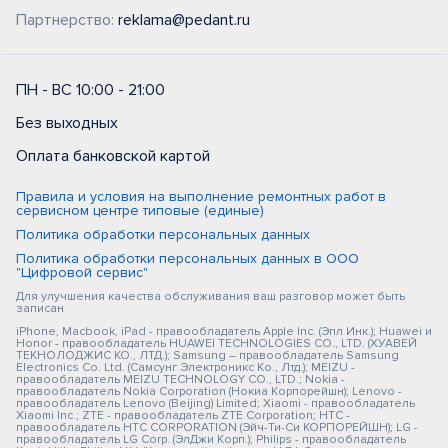
Партнерство:
reklama@pedant.ru
ПН - ВС 10:00 - 21:00
Без выходных
Оплата банковской картой
Правила и условия на выполнение ремонтных работ в
сервисном центре типовые (единые)
Политика обработки персональных данных
Политика обработки персональных данных в ООО
"Цифровой сервис"
Для улучшения качества обслуживания ваш разговор может быть
записан
iPhone, Macbook, iPad - правообладатель Apple Inc. (Эпл Инк.); Huawei и
Honor - правообладатель HUAWEI TECHNOLOGIES CO., LTD. (ХУАВЕЙ
ТЕКНОЛОДЖИС КО., ЛТД.); Samsung – правообладатель Samsung
Electronics Co. Ltd. (Самсунг Электроникс Ко., Лтд.); MEIZU -
правообладатель MEIZU TECHNOLOGY CO., LTD.; Nokia -
правообладатель Nokia Corporation (Нокиа Корпорейшн); Lenovo -
правообладатель Lenovo (Beijing) Limited; Xiaomi - правообладатель
Xiaomi Inc.; ZTE - правообладатель ZTE Corporation; HTC -
правообладатель HTC CORPORATION (Эйч-Ти-Си КОРПОРЕЙШН); LG -
правообладатель LG Corp. (ЭлДжи Корп.); Philips - правообладатель