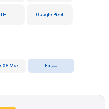
ZTE
Google Pixel
e XS Max
Еще...