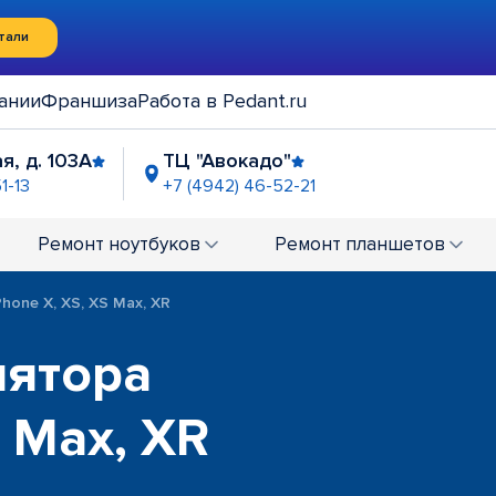
тали
ании
Франшиза
Работа в Pedant.ru
я, д. 103А
ТЦ "Авокадо"
1-13
+7 (4942) 46-52-21
Ремонт
ноутбуков
Ремонт
планшетов
hone X, XS, XS Max, XR
лятора
S Max, XR