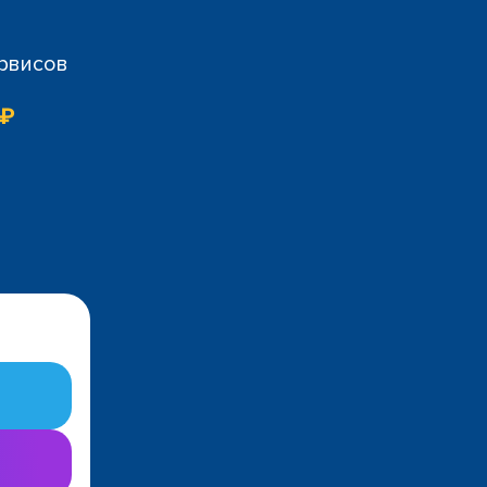
ервисов
 ₽