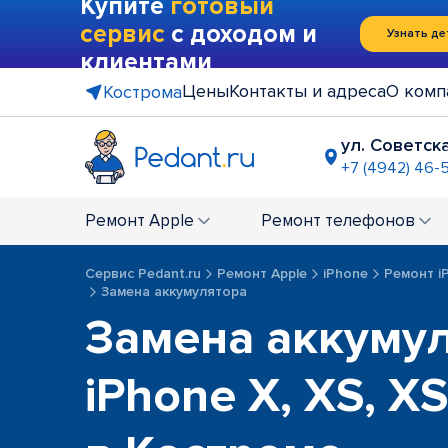
Купите
готовый
сервис
с доходом и
Узнать де
клиентами
Цены
Контакты и адреса
О комп
Кострома
ул. Советска
+7 (4942) 46-5
Ремонт
Apple
Ремонт
телефонов
Сервис Pedant.ru
Ремонт Apple
iPhone
Ремонт iP
Замена аккумулятора
Замена аккуму
iPhone X, XS, X