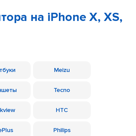
ора на iPhone X, XS,
тбуки
Meizu
ншеты
Tecno
ckview
HTC
ePlus
Philips