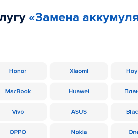
слугу
«Замена аккумулят
Honor
Xiaomi
Ноу
MacBook
Huawei
Пла
Vivo
ASUS
Bla
OPPO
Nokia
On