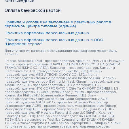
Без выходных
Оплата банковской картой
Правила и условия на выполнение ремонтных работ в
сервисном центре типовые (единые)
Политика обработки персональных данных
Политика обработки персональных данных в ООО
"Цифровой сервис"
Для улучшения качества обслуживания ваш разговор может быть
записан
iPhone, Macbook, iPad - правообладатель Apple Inc. (Эпл Инк.); Huawei и
Honor - правообладатель HUAWEI TECHNOLOGIES CO., LTD. (ХУАВЕЙ
ТЕКНОЛОДЖИС КО., ЛТД.); Samsung – правообладатель Samsung
Electronics Co. Ltd. (Самсунг Электроникс Ко., Лтд.); MEIZU -
правообладатель MEIZU TECHNOLOGY CO., LTD.; Nokia -
правообладатель Nokia Corporation (Нокиа Корпорейшн); Lenovo -
правообладатель Lenovo (Beijing) Limited; Xiaomi - правообладатель
Xiaomi Inc.; ZTE - правообладатель ZTE Corporation; HTC -
правообладатель HTC CORPORATION (Эйч-Ти-Си КОРПОРЕЙШН); LG -
правообладатель LG Corp. (ЭлДжи Корп.); Philips - правообладатель
Koninklijke Philips N.V. (Конинклийке Филипс Н.В.); Sony -
правообладатель Sony Corporation (Сони Корпорейшн); ASUS -
правообладатель ASUSTeK Computer Inc. (Асустек Компьютер
Инкорпорейшн); ACER - правообладатель Acer Incorporated (Эйсер
Инкорпорейтед); DELL - правообладатель Dell Inc.(Делл Инк.); HP -
правообладатель HP Hewlett-Packard Group LLC (ЭйчПи Хьюлетт
Паккард Груп ЛЛК); Toshiba - правообладатель KABUSHIKI KAISHA
TOSHIBA, also trading as Toshiba Corporation (КАБУШИКИ КАЙША
ТОШИБА также торгующая как Тосиба Корпорейшн). Товарные знаки
используется с целью описания товара, в отношении которых