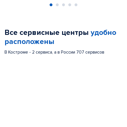
Item
1
of
Все сервисные центры
удобно
5
расположены
В Костроме - 2 сервиса, а в России 707 сервисов