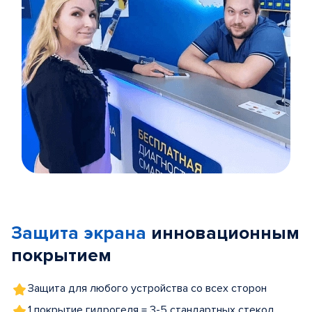
Item
1
of
Защита экрана
инновационным
5
покрытием
Защита для любого устройства со всех сторон
1 покрытие гидрогеля = 3-5 стандартных стекол