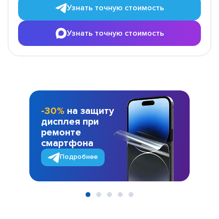
Узнать точную стоимость
Узнать точную стоимость
-30%
на защиту
дисплея при
ремонте
смартфона
Подробнее
Item
1