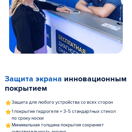
Item
1
of
Защита экрана
инновационным
5
покрытием
Защита для любого устройства со всех сторон
1 покрытие гидрогеля = 3-5 стандартных стекол
по сроку носки
Минимальная толщина покрытия сохраняет
чувствительность экрана