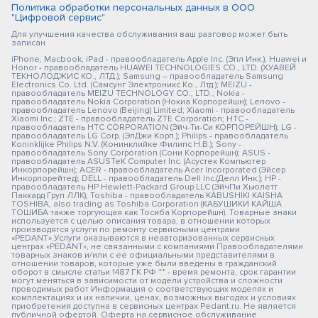
Политика обработки персональных данных в ООО
"Цифровой сервис"
Для улучшения качества обслуживания ваш разговор может быть
записан
iPhone, Macbook, iPad - правообладатель Apple Inc. (Эпл Инк.); Huawei и
Honor - правообладатель HUAWEI TECHNOLOGIES CO., LTD. (ХУАВЕЙ
ТЕКНОЛОДЖИС КО., ЛТД.); Samsung – правообладатель Samsung
Electronics Co. Ltd. (Самсунг Электроникс Ко., Лтд.); MEIZU -
правообладатель MEIZU TECHNOLOGY CO., LTD.; Nokia -
правообладатель Nokia Corporation (Нокиа Корпорейшн); Lenovo -
правообладатель Lenovo (Beijing) Limited; Xiaomi - правообладатель
Xiaomi Inc.; ZTE - правообладатель ZTE Corporation; HTC -
правообладатель HTC CORPORATION (Эйч-Ти-Си КОРПОРЕЙШН); LG -
правообладатель LG Corp. (ЭлДжи Корп.); Philips - правообладатель
Koninklijke Philips N.V. (Конинклийке Филипс Н.В.); Sony -
правообладатель Sony Corporation (Сони Корпорейшн); ASUS -
правообладатель ASUSTeK Computer Inc. (Асустек Компьютер
Инкорпорейшн); ACER - правообладатель Acer Incorporated (Эйсер
Инкорпорейтед); DELL - правообладатель Dell Inc.(Делл Инк.); HP -
правообладатель HP Hewlett-Packard Group LLC (ЭйчПи Хьюлетт
Паккард Груп ЛЛК); Toshiba - правообладатель KABUSHIKI KAISHA
TOSHIBA, also trading as Toshiba Corporation (КАБУШИКИ КАЙША
ТОШИБА также торгующая как Тосиба Корпорейшн). Товарные знаки
используется с целью описания товара, в отношении которых
производятся услуги по ремонту сервисными центрами
«PEDANT».Услуги оказываются в неавторизованных сервисных
центрах «PEDANT», не связанными с компаниями Правообладателями
товарных знаков и/или с ее официальными представителями в
отношении товаров, которые уже были введены в гражданский
оборот в смысле статьи 1487 ГК РФ ** - время ремонта, срок гарантии
могут меняться в зависимости от модели устройства и сложности
проводимых работ Информация о соответствующих моделях и
комплектациях и их наличии, ценах, возможных выгодах и условиях
приобретения доступна в сервисных центрах Pedant.ru. Не является
публичной офертой. Оферта на сервисное обслуживание