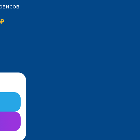
ервисов
 ₽