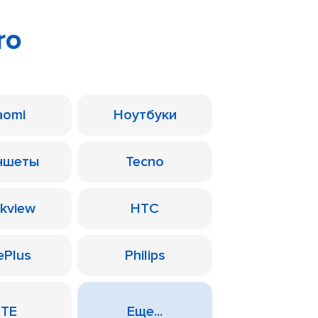
ro
aomi
Ноутбуки
ншеты
Tecno
ckview
HTC
ePlus
Philips
ZTE
Еще...