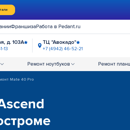
тали
ании
Франшиза
Работа в Pedant.ru
я, д. 103А
ТЦ "Авокадо"
1-13
+7 (4942) 46-52-21
Ремонт
ноутбуков
Ремонт
план
монт Mate 40 Pro
Ascend
Костроме