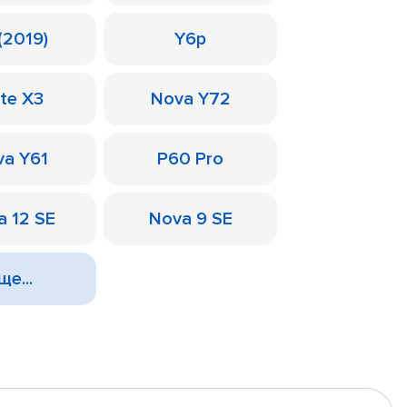
(2019)
Y6p
te X3
Nova Y72
a Y61
P60 Pro
a 12 SE
Nova 9 SE
ще...