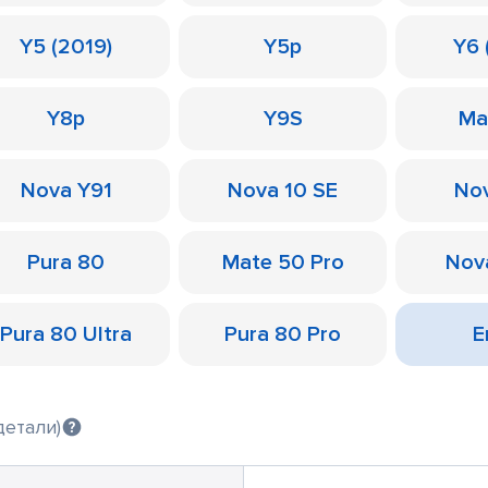
Y5 (2019)
Y5p
Y6 
Y8p
Y9S
Ma
Nova Y91
Nova 10 SE
Nov
Pura 80
Mate 50 Pro
Nov
Pura 80 Ultra
Pura 80 Pro
Е
детали)