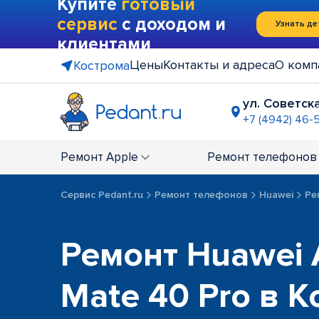
Купите
готовый
сервис
с доходом и
Узнать де
клиентами
Цены
Контакты и адреса
О комп
Кострома
ул. Советска
+7 (4942) 46-5
Ремонт
Apple
Ремонт
телефонов
Сервис Pedant.ru
Ремонт телефонов
Huawei
Ре
Ремонт Huawei 
Mate 40 Pro в 