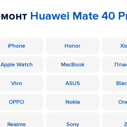
емонт
Huawei Mate 40 P
iPhone
Honor
Xi
Apple Watch
MacBook
Пла
Vivo
ASUS
Bla
OPPO
Nokia
On
Realme
Sony