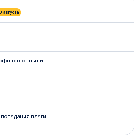
0 августа
рофонов от пыли
 попадания влаги