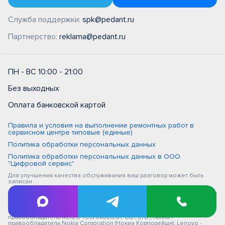
Служба поддержки:
spk@pedant.ru
Партнерство:
reklama@pedant.ru
ПН - ВС 10:00 - 21:00
Без выходных
Оплата банковской картой
Правила и условия на выполнение ремонтных работ в
сервисном центре типовые (единые)
Политика обработки персональных данных
Политика обработки персональных данных в ООО
"Цифровой сервис"
Для улучшения качества обслуживания ваш разговор может быть
записан
iPhone, Macbook, iPad - правообладатель Apple Inc. (Эпл Инк.); Huawei и
Honor - правообладатель HUAWEI TECHNOLOGIES CO., LTD. (ХУАВЕЙ
ТЕКНОЛОДЖИС КО., ЛТД.); Samsung – правообладатель Samsung
Electronics Co. Ltd. (Самсунг Электроникс Ко., Лтд.); MEIZU -
правообладатель MEIZU TECHNOLOGY CO., LTD.; Nokia -
правообладатель Nokia Corporation (Нокиа Корпорейшн); Lenovo -