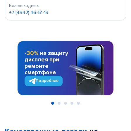
Без выходных
+7 (4942) 46-51-13
-30%
на защиту
дисплея при
ремонте
смартфона
Подробнее
Item
1
of