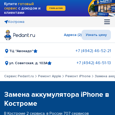
Купите
готовый
сервис
с доходом и
Узнать детали
клиентами
Кострома
Адреса (2)
Узнать цену
+7 (4942) 46-52-21
ТЦ "Авокадо"
+7 (4942) 46-51-13
ул. Советская, д. 103А
Сервис Pedant.ru
Ремонт Apple
Ремонт iPhone
Замена акк
Замена аккумулятора iPhone в
Костроме
В Костроме 2 сервиса, в России 707 сервисов